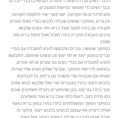
לבגדיי נשים עברו לתצוגה דיגיטלית, הם שילבו בגדיי גברים
ובגדי נשים כדי לאפשר גמישות למעצבים.
ואם מדברים על הקורונה, ישנו קשר ישיר לתקופת הקורונה
ולבגדים. מסתבר שנשים שבחרו ללבוש בגדיי נשים יצוגיים
לעבודה גם בחרו לאכול אוכל בריא יותר ונשים שלבשו
טרנינג בעבודה מהבית בחרו לאכול אוכל פחות בריא ומה
שזמין.
במחקר שנעשה, גברים התבקשו להגיע למעבדה עם בגדיי
גברים בסגנון ייצוגי או לא ייצוגי וכן הנשים שהוזמנו, התבקשו
להגיע למעבדה עם בגדיי נשים גם יצוגיים או לא יצוגיים,
בהתאם לדרישת המחקר, שם על שולחן הונחו שתי קערות,
האחת עם עגבניות שרי והשניה עם צ’יפס. כל הנבדקים
בלבוש היצוגי בחרו בעגבניות שרי ואלו שלבשו לבוש שאינו
יצוגי בחרו בצ’יפס. כובן שהחוקרים ניטרלו משפיעים שונים
כמו מידת רעב, דיעות כלפי אוכל בריא ועוד משפיעים.
במחקר המשך המשתתפים בחרו בחרו במזון בריא כאשר
אפילו דימיינו את עצמם לבושים בלבוש ייצוגי. מחקר זה
מוביל אותנו להבין כי אכילה ריגשית בעיקר אצל נשים,