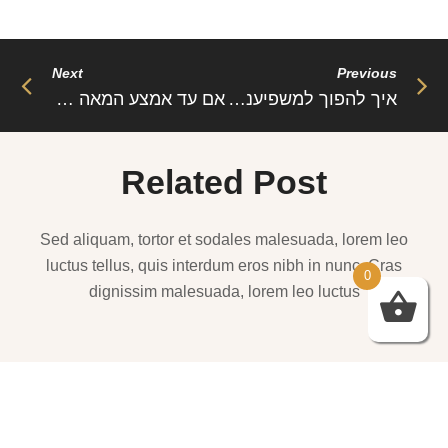
Next
Previous
איך להפוך למשפיענית בתחום האופנה
אם עד אמצע המאה ה-19 נשים לא נהגו ללבוש מכנסים כיום
Related Post
Sed aliquam, tortor et sodales malesuada, lorem leo
0
luctus tellus, quis interdum eros nibh in nunc. Cras
dignissim malesuada, lorem leo luctus
שמלות ערב – https://htofashion2.com/
פברואר 4, 2026