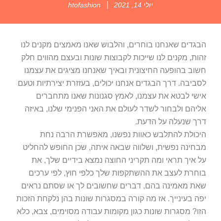
הבגדים שאנחנו בוחרים, והלבוש שאנו מאמצים מקנים לנו
זהות, מקנים לנו שייכות לקבוצות שונות ובעצם מהווים חלק
חשוב בהופעה החיצונית ובאיך שאנחנו מציגים את עצמנו
לסביבה. דרך הבגדים אנחנו יכולים, בעזזרת יצירתיות וטעם
אישי לבטא את עצמנו, לאמץ סגנונות שאנו מתחברים
אליהם ולבחור לשדר לעולם את האני הפנימי שלנו, באיזה
דרך שנעלה על הדעת.
היכולת להתלבש כאוות נפשנו, מאפשרת הרבה נחת
מבחינה נפשית, ושלווה שבאה איתה, שכן החופש להחליט
על איך תראי ומה תקריני החוצה נמצא בידיים שלך, את
בוחרת לעצב את ההשתקפות שלך כלפי חוץ, לפי ערכים
שאת מאמינה בהם, דברים שחשובים לך או שסתם נראים
יפה בעינייך. אז מה קורה במסגרות שונות בהן נלקחת הזכות
הזו? מסגרות שונות כגון מקומות עבודה מסוימים, צבא, כלא
ואפילו בתי ספר בהם יש קוד מסוים לתלבושת אחידה או
למדים?