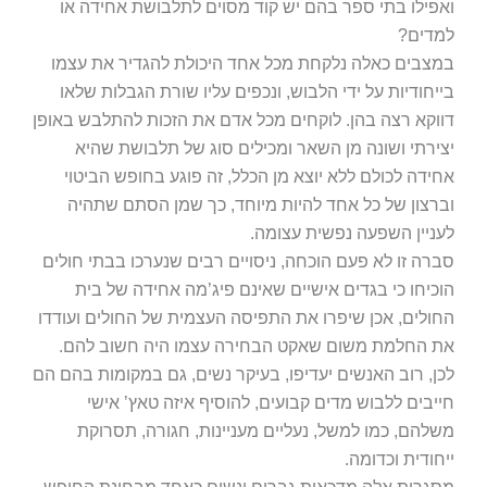
במצבים כאלה נלקחת מכל אחד היכולת להגדיר את עצמו
בייחודיות על ידי הלבוש, ונכפים עליו שורת הגבלות שלאו
דווקא רצה בהן. לוקחים מכל אדם את הזכות להתלבש באופן
יצירתי ושונה מן השאר ומכילים סוג של תלבושת שהיא
אחידה לכולם ללא יוצא מן הכלל, זה פוגע בחופש הביטוי
וברצון של כל אחד להיות מיוחד, כך שמן הסתם שתהיה
לעניין השפעה נפשית עצומה.
סברה זו לא פעם הוכחה, ניסויים רבים שנערכו בבתי חולים
הוכיחו כי בגדים אישיים שאינם פיג’מה אחידה של בית
החולים, אכן שיפרו את התפיסה העצמית של החולים ועודדו
את החלמת משום שאקט הבחירה עצמו היה חשוב להם.
לכן, רוב האנשים יעדיפו, בעיקר נשים, גם במקומות בהם הם
חייבים ללבוש מדים קבועים, להוסיף איזה טאץ’ אישי
משלהם, כמו למשל, נעליים מעניינות, חגורה, תסרוקת
ייחודית וכדומה.
מסגרות אלה מדכאות גברים ונשים כאחד מבחינת החופש
לבטא את עצמם, אך יש היבט נוסף המיוחס בעיקר לנשים