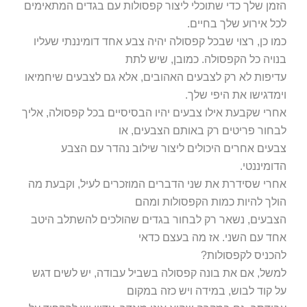
כמו כן, רצוי שבכל קפסולה יהיה צבע אחד דומיננתי שעליו
בנויה כל הקפסולה. כמובן, שיש לתת
עדיפות לא רק לצבעים האהובים, אלא גם לצבעים שיחמיאו
וימדגישו את היפי שלך.
אחרי שקבעת אילו צבעים יהיו הבסיסיים בכל קפסולה, אליך
לבחור פריטים רק באותם הצבעים, או
צבעים אחרים היכולים ליצור שילוב נהדר עם הצבע
הדומיננטי.
אחרי שסידרת את שני הדברים המוזכרים לעיל, וקבעת מה
הולך להיות כמות הקפסולות ומהם
הצבעים, נשאר רק לבחור בגדים שהולכים להשתלב היטב
אחד עם השני. אז מה בעצם כדאי
להכניס לקפסולות?
למשל, אם את בונה קפסולה בשביל עבודה, יש לשים דגש
על קוד לבוש, במידה ויש כזה במקום
עבודתך. גם במקרה שהוא אינו מוגדר, עדיין יש להקפיד על
סגנון קלאסי. במקרה כזה מאוד