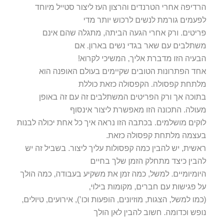
לפעמים גורמת לנשים לרכוש יותר מדי
פריטים. ורק אחרי הגעה הביתה, מתגלה שהם אינם
משתלבים עם שאר בגדי נשים בארון. אם
הבעיה הזו מדברת אליך, המשיכי לקרוא!
אחד הפתרונות הטובים שקיימים בעולם האופנה הוא
מלתחת קפסולה. הקפסולה כזאת כוללת
בתוכה אך ורק הפריטים המשתלבים זה עם זה באופן
מעולה. התכונה הזו מאפשרת ליצור אינסוף
לוקים מושלמים. בכתבה הזו נראה איך כל אחת יכולה לבנות
בעצמה מלתחת קפסולה כזאת.
ראשית, יש להבין כמה קפסולות עליך ליצור. בשביל זה יש
להבין כיצד מתחלק הזמן שלך בחיים
היומיומיים. למשל, כמה זמן את משקיע בעבודה, כמה הולך
על פגישות עם חברים, מקומות בילוי,
(כמו למשל, הצגות, מוזיונים, הופעות וכו’), אירועים, טיולים,
נופש וכדומה. חשוב להבין לאן הולך
הזמן שלך כדי שתוכלי ליצור קפסולות עם בגדים המתאימים
לכל אירוע שלך בחיים.