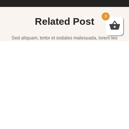
Related Post
Sed aliquam, tortor et sodales malesuada, lorem leo
luctus tellus, quis interdum eros nibh in nunc. Cras
dignissim malesuada, lorem leo luctus
שמלות ערב – https://htofashion2.com/
פברואר 4, 2026
https://htofashion2.com/ – שמלות ערב
פברואר 4, 2026