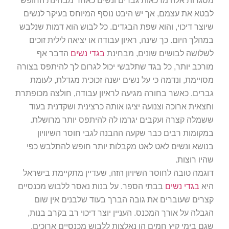
שיוצר דיכוי, והוא שפת הבגדים. כל לבוש הוא דמות שנלבש
במהלך היום. כך שינה, ראיון עבודה או יציאה לילית זוכים
לשלושה לבושים שונים, מבחינת
בגדי נשים
הדבר אף
מורכב יותר, כל בגד שתלבשי יכול לגרום לך להיתפס בצורה
מסויימת, ונדמה כי על נשים ישנה זכוכית מגדלת, לעומת
גברים. כאשר בחורה מגיעה לראיון עבודה, חולצה מכופתרת
וחצאית ארוכה וצנועה יציגו אותה כרצינית ושקדנית בעוד
ששמלה קצרה ועקבים יגרמו לה להיתפס יותר מרושלת.
במקומות רבים כבר שקעה ההבנה לגבי חוסר השיוויון
בנושא ונשים לאט לאט מקבלות יותר חופש להתלבש כפי
שהיו רוצות.
דוגמה טובה לחוסר השיויון הזה, שעדיין מתקיימת בישראל
היא
בגדי נשים
בבתי הספר. על בנות נאסר ללבוש מכנסיים
קצרים שעוברים את גובה הברך בעוד שלבנים אין שום
הגבלה על אורך המכנס. העניין יוצר דיכוי רב בקרב בנות,
שגם בימי קיץ חמים הן נאלצות ללבוש מכנסיים ארוכים,
ואילו חבריהן לכיתה בני המין השני, יכולים ללבוש מכנס קצר