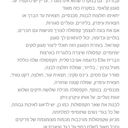
יתאימו חולצות לבנות, מכנסיים, חצאיות עד הברך או
חצאיות עיפרון, בליזרים, ונעליים סגורות.
אם את בונה לעצמך קפסולה לצורך פגישות עם חברים,
בולויים וכדומה, יכול להתאים לך סגנון
קאז’ואל. בעזרת הסגנון הזה תוכלי ליצור מגוון לוקים
יומיומיים. קפסולה שיצרה בלוגרית בארצות
הברית Elle כדוגמה אוניברסלית. הקפסולה שלה כוללת
מעיל טרנץ ‘, בלייזר, שמלת חולצה לבנה,
סוודר עם פסים, ג’ינס סקיני, חצאית עור, חולצה, ז’קט טוויד,
חצאית עיפרון, שמלה קטנה שחורה,
מכנסיים. בנוסף, הקפסולה מכילה שלושה תיקים ושלוש
זוגות נעליים. על אותו עיקרון ניתן
לבנות את שאר הקפסולות. כמו כן, יש לדאוג לאיכות גבוהה,
של כל בגדי נשים שתוסיפי למלתחה.
מכיוון שקפסולות מורכבות מכמות מצומצמת של פריטים
וחבל מאוד לשלם כסף על בגד שיארס או
ימתח אחרי כביסה ראשונה או שניה.