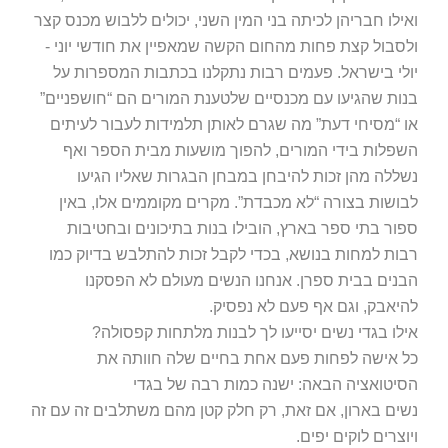
ולסבול קצת פחות מהחום הקשה שמאפיין את חודשי יוני -
יולי בישראל. פעמים רבות נתקלנו בכתבות המספרות על
בנות שהגיעו עם מכנסיים שלטענת המורים הם “חושפניים”
או “מסיחי דעת” מה שגרם לאותן תלמידות לעבור לעיתים
השפלות בידי המורים, להפוך מושעות מבית הספר ואף
נשללה מהן זכות להיבחן במבחן הבגרות שאליו הגיעו
לבושות בצורה “לא מכבדת”. מקרים מקוממים אלו, באין
ספור בתי ספר בארץ, הובילו בנות בתיכונים ובחטיבות
רבות למחות בנושא, בכדי לקבל זכות להתלבש בדיוק כמו
הבנים בבית ספרן. אנחנו הנשים מעולם לא הפסקנו
להיאבק, וגם אף פעם לא נפסיק.
אילו בגדי נשים יסייעו לך לבנות מלתחות קפסולה?
כל אישה לפחות פעם אחת בחיים שלה חוותה את
הסיטואציה הבאה: ישנה כמות רבה של בגדי
נשים בארון, אם זאת, רק חלק קטן מהם משתלבים זה עם זה
ויוצרים לוקים יפים.
הרדיפה אחרי הטרנדים והרצון העז ליצור סטייל מיוחד