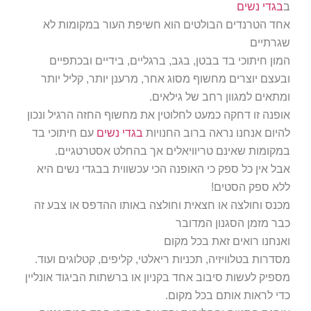
ב
בגדי נשים
אחד הטרנדים הבולטים הוא חשיפת העור במקומות לא
שגרתיים
המון חיתוכי בד בבטן, בגב, ברגליים, בידיים ובכתפיים
ובעצם יוצרים מחשוף מסוג אחר, מרענן יותר, קליל יותר
ומתאים למגוון רחב של גילאים.
אופנה זו דחקה כמעט לחלוטין את מחשוף החזה הרגיל ונכון
להיום אנחנו נראה ברוב החנויות
בגדי נשים
עם חיתוכי בד
במקומות שאינם טריוויאלים אך בהחלט אסטרטגיים.
אבל אין כל ספק כי האופנה הכי עכשווית בבגדי נשים היא
ללא ספק הסטים!
מכנס וחולצה או חצאית וחולצה באותו ההדפס או צבע זה
כבר מזמן הסגנון המדובר
ואנחנו רואים זאת בכל מקום
מסדרות בטלוויזיה, תכניות ריאלטי, קליפים, קטלוגים ועוד.
מספיק לעשות סיבוב אחד בקניון או ברשתות הביגוד אונליין
כדי לראות אותם בכל מקום.