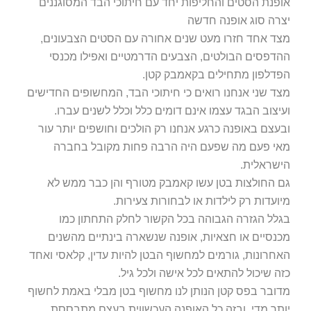
אופנת הסטים והחליפות יחד עם חיתוכי הבד המסוגננים
יצרה סוג אופנה חדשה
מצד אחד חזרו מעט שנים אחורה עם הסטים הצבעונים,
ההדפסים הבולטים, הצבעים הדרמטיים ואפילו מכנסי
הפדלפון מתחילים בקאמבק קטן.
מצד שני אנחנו רואים כי חיתוכי הבד, המחשופים החדישים
ועיצוב הבגד עצמו אינם דומים כלל וכלל לשנים עברו.
ובעצם באופנה כרגע אנחנו רק הולכים וחושפים יותר עור
מאי פעם מה שפעם היה הרבה פחות מקובל בחברה
הישראלית.
גם החולצות בטן עשו קאמבק מטורף והן כבר ממש לא
מיועדות רק לילדות או לבחורות צעירות.
בגלל הגזרה הגבוהה בכל הקשור לחלק התחתון כמו
מכנסיים או חצאיות, אופנה שנשארה בינתיים מהשנים
האחרונות, גורמים למחשוף הבטן להיות עדין, קלאסי ואחד
כזה שיכול להתאים לכל אישה ולכל גיל.
מדובר בפס קטן הנותן לנו מחשוף בטן מבלי באמת לחשוף
יותר מדי, ובזה כל האופנה העכשווית בעצם מתבססת