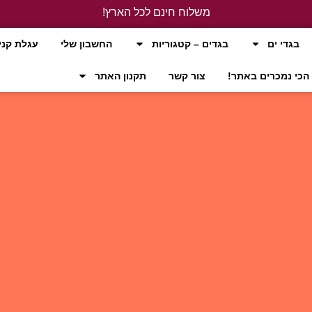
משלוח חינם לכל הארץ!
לחץ כאן
בגדי ים
בגדים – קטגוריות
החשבון שלי
עגלת קני
הכי נמכרים באתר!
צור קשר
תקנון האתר