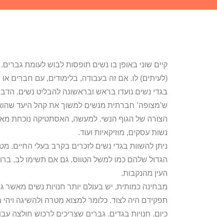
קיים שוני באופן בו נשים תופסות לבוש לעומת גברים. 
(לעיתים) לו. אם זה בעבודה, בלימודים, עם חברים או ב
בגדי נשים נועדו בראש ובראשונה להבליט נשים. הדבר ב
ש’מצופה’ חברתית מנשים למשוך את קהל היעד שהוא- 
הצורה של הגוף הנשי. למעשה, האסתטיקה נוכחת מאוד ב
נשות עסקים, מוזיקאיות ועוד.
ניתן להשוות בגדי נשים לזכרים בקרב בעלי החיים. מטר
הגדול שלהם כמו למשל הטווס. גם אם תשימו לב, ברוב
העין מהנקבות.
מבחינה כמותית, יש בעולם יותר חנויות נשים מאשר גב
תפקידם היה לצוד. כלומר למצוא מטרה ולהשיגה ויהי מה
כיום. חנויות בגדים. גברים שצריכים לרכוש חולצה עב