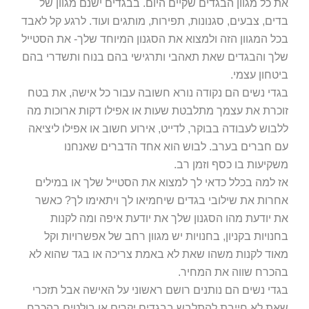
את כל מגוון הבגדים שקיים היום. בבגדים ישנם מגוון של
בדים, צבעים, סגנונות, תפירות, מותגים ועוד. לרגע קל לאבד
בכל המגוון הזה ולמצוא את הסגנון המיוחד שלך- את הסטייל
שלך והבגדים שאת תאהבי ותרגישי בהם בנוח ותשדרי בהם
ביטחון עצמי.
בגדי נשים הם נקודה נורא חשובה עבור כל אישה, את בטח
זוכרת את עצמך מתלבטת שעות או אפילו דקות ארוכות מה
ללבוש לעבודה בבוקר, לדייט, אירוע חשוב או אפילו ליציאה
עם חברים בערב. לבוש הוא אחד הדברים שאנחנו
משקיעות בו כסף וזמן רב.
אז למה בכלל כדאי לך למצוא את הסטייל שלך או במילים
אחרות את שילובי בגדים שיחמיאו לך ויתאימו לך? כאשר
את יודעת מהו הסגנון שלך את יודעת איפה ומה לקנות
בחנויות בקניון, בחנויות יש מגוון רחב של אפשרויות וקל
מאוד לקנות משהו שאת לא באמת צריכה או בגד שהוא לא
בהכרח שווה את המחיר.
בגדי נשים הם נותנים רושם ראשוני על האישה אבל תזכרי
שאת לא חייבת להתלבש בבגדים יקרים או בולטים בהכרח