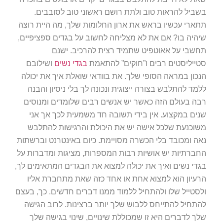
בשביל להראות טוב ולתת רושם ראשוני טוב לסובבים.
תתארי עכשיו בראש את ארון החלומות שלך, מה היית רוצה
שיהיה בו? אם את לא מצליחה לחשוב על בגדים ספציפיים,
תחשבי על אאוטפיט שתמיד רצית להרכיב. ישנם
סטייליסטים רבים ו”חוקים” להתאמת
בגדי נשים
ושילובם
הנכון במראה הסופי שלך. את בוודאי שואלת איך את יכולה
ללמד להתלבש בצורה ייצוגית ונכונה לך בלי ניסיון והבנה
רבה בעולם הזה כאשר יש אנשים רבים שלומדים ומנוסים
שנים במקצוע. אין בידי תשובה חד משמעית לכך אך אני
משוכנעת שלכל אישה יש את היכולת והרגישות להתלבש
נאה ומכובד בלי הכשרה מסויימת. כיום באינטרנט וברשתות
החברתיות יש אושיות רבות המספרות, מציגות ומדברות על
בגדי נשים ואיך את יכולה למצוא את הבגדים המתאימים לך,
הרעיון הוא למצוא אחת או אחד כזה שאת מתחברת אליו
ולסטייל שלו ולהתחיל ללמוד ממנו דברים חדשים. כך, בעצם
להתחיל להתייחס ללבוש שלך יותר ברצינות. לרוב הגישה
שלך לדברים היא זו שמכוללת שינויים, שינוי בגישה שלך