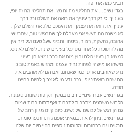
תביני כמה את יפה.
בגדי נשים… את תחליטי מה זה נשי, את תחליטי מה זה יופי,
בעינייך. כי רק דרך עינייך את רואה את העולם ורק דרך
עינייך את רואה את עצמך. את העולם כולו. את העולם שלך.
לא משנה מה תעשי אני מאחלת לך שתרגישי טוב, שתרגישי
אהובה, נחשקת, רצויה, ביטחון ותביני שעל טעם ועל ריח אין
מה להתווכח. כל אחד מסתכל בעיניים שונות. לעולם לא נוכל
למצוא חן בעיני כולם וחוץ מזה אם כבר נמצא חן בעיני
מישהו או מישהי לפחות נהיה עצמנו ומרגיש באמת טוב כי
נדע שאוהבים אותנו כמו שאנחנו. ואם הם לא אוהבים את
מה שהם רואים? יופי, ככה נדע מי לא צריך להיות בחיינו.
תודה.
בגדי נשים עברו שינויים רבים במשך תקופות שונות, סגנונות
הלבוש משתנים מתרבות לתרבות ואף דתות רבות שמות
גם הן דגש על לבושם של נשים. כיום קיים מגוון רחב של
בגדי נשים, ניתן לראות במגזיני אופנה, חנויות,פרסומות,
סרטים וגם ברחובות ומקומות נוספים בחיי היום יום שלנו