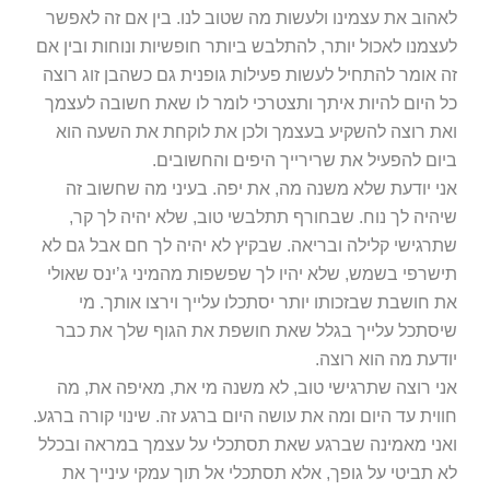
לאהוב את עצמינו ולעשות מה שטוב לנו. בין אם זה לאפשר
לעצמנו לאכול יותר, להתלבש ביותר חופשיות ונוחות ובין אם
זה אומר להתחיל לעשות פעילות גופנית גם כשהבן זוג רוצה
כל היום להיות איתך ותצטרכי לומר לו שאת חשובה לעצמך
ואת רוצה להשקיע בעצמך ולכן את לוקחת את השעה הוא
ביום להפעיל את שרירייך היפים והחשובים.
אני יודעת שלא משנה מה, את יפה. בעיני מה שחשוב זה
שיהיה לך נוח. שבחורף תתלבשי טוב, שלא יהיה לך קר,
שתרגישי קלילה ובריאה. שבקיץ לא יהיה לך חם אבל גם לא
תישרפי בשמש, שלא יהיו לך שפשפות מהמיני ג’ינס שאולי
את חושבת שבזכותו יותר יסתכלו עלייך וירצו אותך. מי
שיסתכל עלייך בגלל שאת חושפת את הגוף שלך את כבר
יודעת מה הוא רוצה.
אני רוצה שתרגישי טוב, לא משנה מי את, מאיפה את, מה
חווית עד היום ומה את עושה היום ברגע זה. שינוי קורה ברגע.
ואני מאמינה שברגע שאת תסתכלי על עצמך במראה ובכלל
לא תביטי על גופך, אלא תסתכלי אל תוך עמקי עינייך את