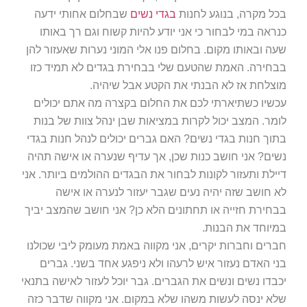
בכל מקרה, בנוגע לחנות
בגדי נשים
שבחלום אחותי ידעה
כנראה במי לבחור כי אני יודע להיות קשוח וגם רך באותו
שעה ובאותו מקום. בחלום פנו אלי המוני נערות שאעזור להן
בבחירה. האמת שהטעם שלי בבחירת בגדים לא תמיד כזו
מוצלחת אז לא הבנתי את הקטע אבל שיהיה.
עכשיו כשתיארתי לכם את החלום בקצרה מה אתם יכולים
לומר. המצב יכול לקרות במציאות שבן ינהל צוות של בנות
בתוך חנות בגדי נשים? האם גברים יכולים לנהל חנות בגדי
נשים? אני חושב כנות שכן, אך עדיף שנערה או אישה תהיה
דיילת ותעזור לקונות לבחור את הבגדים ההולמים ביותר. אני
לא חושב שזה יהיה נעים שגבר יעזור לנערה או אישה
בבחירת חזייה או תחתונים הלא כן? אני חושב שהמצב יביך
במיוחד את הבנות.
חברים וחברות יקרים, אני מקווה באמת מעומק ליבי שכולנו
בני האדם נעזור איש לרעהו ולא ניפגע אחד בשני. גברים
יכבדו נשים ונשים את הגברים. גבר יוכל לעזור לאישה בתנאי
שלא ינסה לעשות משהו שלא במקום. אני מקווה שדבר כזה