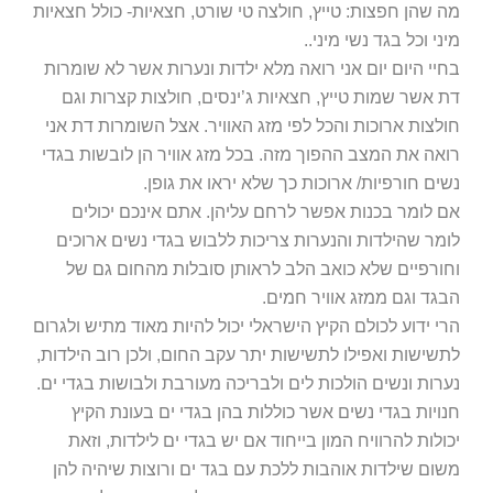
מה שהן חפצות: טייץ, חולצה טי שורט, חצאיות- כולל חצאיות
מיני וכל בגד נשי מיני..
בחיי היום יום אני רואה מלא ילדות ונערות אשר לא שומרות
דת אשר שמות טייץ, חצאיות ג’ינסים, חולצות קצרות וגם
חולצות ארוכות והכל לפי מזג האוויר. אצל השומרות דת אני
רואה את המצב ההפוך מזה. בכל מזג אוויר הן לובשות בגדי
נשים חורפיות/ ארוכות כך שלא יראו את גופן.
אם לומר בכנות אפשר לרחם עליהן. אתם אינכם יכולים
לומר שהילדות והנערות צריכות ללבוש בגדי נשים ארוכים
וחורפיים שלא כואב הלב לראותן סובלות מהחום גם של
הבגד וגם ממזג אוויר חמים.
הרי ידוע לכולם הקיץ הישראלי יכול להיות מאוד מתיש ולגרום
לתשישות ואפילו לתשישות יתר עקב החום, ולכן רוב הילדות,
נערות ונשים הולכות לים ולבריכה מעורבת ולבושות בגדי ים.
חנויות בגדי נשים אשר כוללות בהן בגדי ים בעונת הקיץ
יכולות להרוויח המון בייחוד אם יש בגדי ים לילדות, וזאת
משום שילדות אוהבות ללכת עם בגד ים ורוצות שיהיה להן