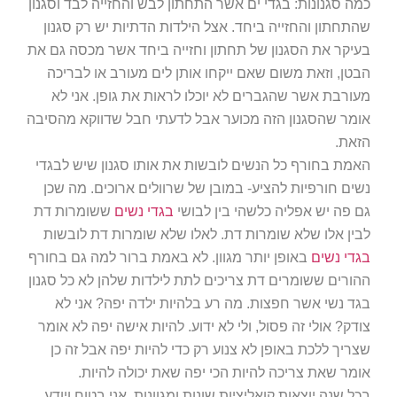
כמה סגנונות: בגדי ים אשר התחתון לבש והחזייה לבד וסגנון
שהתחתון והחזייה ביחד. אצל הילדות הדתיות יש רק סגנון
בעיקר את הסגנון של תחתון וחזייה ביחד אשר מכסה גם את
הבטן, וזאת משום שאם ייקחו אותן לים מעורב או לבריכה
מעורבת אשר שהגברים לא יוכלו לראות את גופן. אני לא
אומר שהסגנון הזה מכוער אבל לדעתי חבל שדווקא מהסיבה
הזאת.
האמת בחורף כל הנשים לובשות את אותו סגנון שיש לבגדי
נשים חורפיות להציע- במובן של שרוולים ארוכים. מה שכן
גם פה יש אפליה כלשהי בין לבושי
בגדי נשים
ששומרות דת
לבין אלו שלא שומרות דת. לאלו שלא שומרות דת לובשות
בגדי נשים
באופן יותר מגוון. לא באמת ברור למה גם בחורף
ההורים ששומרים דת צריכים לתת לילדות שלהן לא כל סגנון
בגד נשי אשר חפצות. מה רע בלהיות ילדה יפה? אני לא
צודק? אולי זה פסול, ולי לא ידוע. להיות אישה יפה לא אומר
שצריך ללכת באופן לא צנוע רק כדי להיות יפה אבל זה כן
אומר שאת צריכה להיות הכי יפה שאת יכולה להיות.
בכל שנה יוצאות קואליציות שונות ומגוונות. אני בטוח ויודע