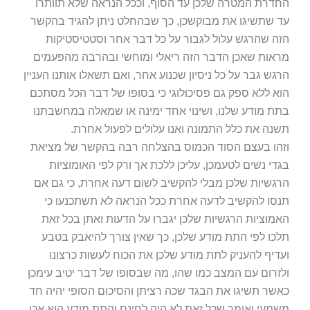
החדרת המטרה שלכן עד הסוף, וככל הנראה שלא תוותרו
עד שתשיגו את מבוקשכן, כך שבהחלט ניתן להגיד בהקשר
הזה שהרגש עלול לגבור על כל דבר אחר וסטטיסטיקות
מראות שאכן הדבר הזה ריאלי ומוחשי ובהרבה מהפעמים
הרגש גבר על כל ניסיון שכנוע אחר, ואם תשאלו אותנו העניין
הוא ללא ספק גם פסיכולוגי כי בסופו של דבר הכל מסתכם
בתת מודע שלנו, ושינוי אחד ימינה או שמאלה במחשבתנו
תשנה את כלל התמונה ואנו עלולים לפעול אחרת.
וזהו בעצם הסוד הכמוס בהצלחה רבה בהקשר של מציאת
בגדי נשים לטעמכן, עליכן ללכת אך ורק לפי האומוציות
הרגשיות שלכן מבלי להקשיב לשום דעה אחרת, כי גם אם
תנסו להקשיב לדעה אחרת ככל הנראה לא תשתכנעו כי
האמוציות הרגשיות שלכן יגברו על הדעות ואתן בכל זאת
תלכו לפי התת מודע שלכן, כך שאין צורך להיאבק בטבע
ועדיף להעניק לתת מודע שלכן את הכוח לעשות כרצונו
ולזרום עם המצב כמו שהו, מה שבסופו של דבר יטיב עימכן
כאשר תשיגו את הבגד שכה רציתן והסיכום הסופי יהיה חד
משמעי ואומר שכל זאת לא היה לחינם והתת מודע הוא אכן