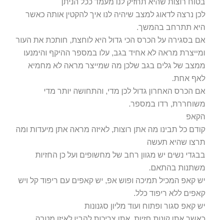
בטוח רוצות שהיא תחזיק לנו מעמד ככל הניתן
לכן נרצה לדאוג למצב שיהיה לנו איך להקטין אותה כאשר
היא תתרחב בהמשך.
אם בסגירה על הכרס הכי גדול היא לוחצת, חותכת את העור
ומייצרת מראה לא אחיד בגב, עלו במספר ההיקף והימנעו
ממצב של גלים בגב שלכן מה שמייצר מראה לא מחמיא
לאף אחת.
אם הכרס האחרון גדול לכן מדי, והתחושה יותר מדי
משוחררת, רדו במספר.
הקאפ
קודם כל תבינו מה אתן רוצות, לאיזה מראה אתן מיעדות ומה
תרצו שהיא תעשה
בבגדי נשים יש מגוון רחב של מחשופים ועל כן החזיות
משתנות בהתאם.
יש קאפ המכיל תמיכה ופוש אפ, יש קאפים עם ריפוד קל ויש
קאפים ללא ריפוד כלל.
יש קאפ סגור ופתוח ועוד מליון סגנונות
כאשר אתן קונות חזיות, אתן צריכות להבין לאיזו מטרה.