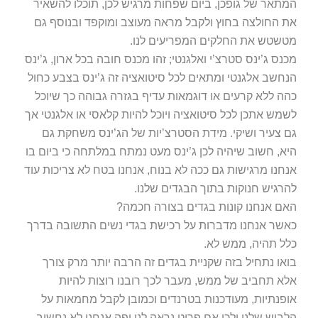
המתאר של גופכן, ביום שפחות מרגיש לכן, תוכלו להשאיר
את החולצה בחוץ ולקבל מראה מעוצב ומוקפד ובנוסף גם
מטשטש את החלקים המפריעים לנו.
מכנס ג’ינס סטרצ’י ואלגנטי; זהו מכנס חובה בכל ארון, ג’ינס
הנחשב אלגנטי ומתאים לכל סיטואציה זה ג’ינס בצבע כחול
כהה ללא קרעים או דוגמאות עדיף בגזרה גבוהה כך שיוכל
לשמש אתכן לכל סיטואציה ויוכל להיות קלאסי או אלגנטי אך
גם צעיר ושיקי. מידת הסטרצ’יות של הג’ינס משחקת גם
היא, חשוב שיהיה לכן ג’ינס מעט נמתח במלתחה כי ביום בו
אנחנו מרגישות גם ככה לא בנוח, אנחנו בטח לא צריכות עוד
להרגיש חנוקות בתוך הבגדים שלנו.
האם אנחנו קונות בגדים בצורה חכמה?
כאשר אנחנו מדברות על רכישת בגדי נשים התשובה בדרך
כלל תהיה, ממש לא.
בואו נתחיל בזה שקניית בגדים זה הרבה יותר מרק צורך
אלא תחביב של ממש, מעבר לכך רובנו רוצות להיות
אופנתיות, מעודכנות בטרנדים וכמובן לקבל מחמאות על
הלבוש שלנו ולכן אם פריט נראה לנו יפה אנחנו לא נחשוב