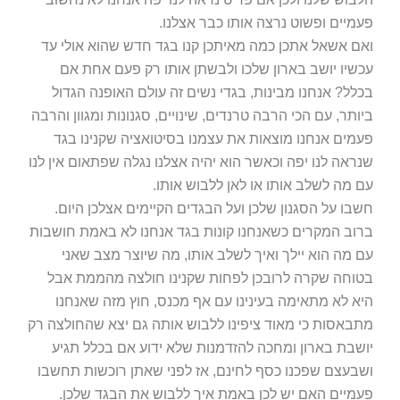
פעמיים ופשוט נרצה אותו כבר אצלנו.
ואם אשאל אתכן כמה מאיתכן קנו בגד חדש שהוא אולי עד
עכשיו יושב בארון שלכו ולבשתן אותו רק פעם אחת אם
בכלל? אנחנו מבינות, בגדי נשים זה עולם האופנה הגדול
ביותר, עם הכי הרבה טרנדים, שינויים, סגנונות ומגוון והרבה
פעמים אנחנו מוצאות את עצמנו בסיטואציה שקנינו בגד
שנראה לנו יפה וכאשר הוא יהיה אצלנו נגלה שפתאום אין לנו
עם מה לשלב אותו או לאן ללבוש אותו.
חשבו על הסגנון שלכן ועל הבגדים הקיימים אצלכן היום.
ברוב המקרים כשאנחנו קונות בגד אנחנו לא באמת חושבות
עם מה הוא יילך ואיך לשלב אותו, מה שיוצר מצב שאני
בטוחה שקרה לרובכן לפחות שקנינו חולצה מהממת אבל
היא לא מתאימה בעינינו עם אף מכנס, חוץ מזה שאנחנו
מתבאסות כי מאוד ציפינו ללבוש אותה גם יצא שהחולצה רק
יושבת בארון ומחכה להזדמנות שלא ידוע אם בכלל תגיע
ושבעצם שפכנו כסף לחינם, אז לפני שאתן רוכשות תחשבו
פעמיים האם יש לכן באמת איך ללבוש את הבגד שלכן.