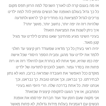
אז מה בעצם קרה לנו לאורך השנים? למה הרזון תפס מקום
כל כך גדול בעולם האופנה של הנשים ומחוץ לה? למה ילדינו
צריכים לגדול למציאות בה מחדירים לך לראש ולתודעה
שלהיות רזה זה יפה יותר, נחשב יותר, מושך יותר?
איך ניתן לשנות את המציאות הזאת?
בעיניי השינוי מגיע מהחינוך שאנו נותנים לילדינו עוד מגיל
קטן מאוד.
יהיה ראוי בעידן כל כך מדאיג שמעודד רזון קיצוני עד חולני
ללמד את ילדינו עוד מהגן, ומבית הספר היסודי שכל אישה
יפה כמו שהיא, ואף אחת לא בוחרת אם להיוולד רזה או רזה
פחות וזה בסדר גמור. חשוב להכניס לתודעה של ילדינו
מוקדם ככל האפשר את העובדה שמראה ברובו, הוא לא נתון
לבחירתנו. כך נבראנו, וכך אנחנו טובות. כך נבראנו, וכך
אנחנו יפות. כל אחת בדרכה שלה. הרי היופי הוא בעיניי
המתבונן, אז איך הגענו לתקופה קיצונית שכזאת?
אני מקווה שעם הזמן עוד ועוד חברות יפרסמו את אופנת
הנשים עם דוגמניות בעלות מידות גדולות, לא פחות מאשר