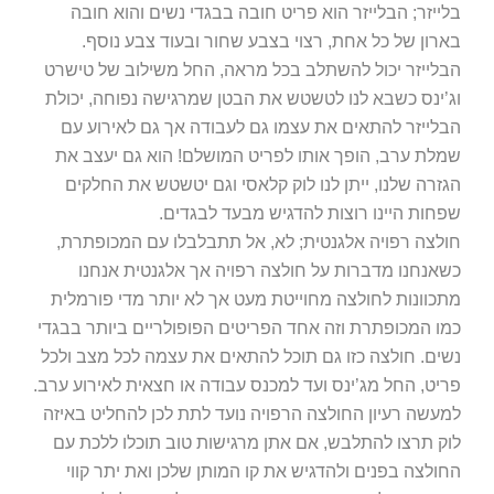
בלייזר; הבלייזר הוא פריט חובה בבגדי נשים והוא חובה
בארון של כל אחת, רצוי בצבע שחור ובעוד צבע נוסף.
הבלייזר יכול להשתלב בכל מראה, החל משילוב של טישרט
וג’ינס כשבא לנו לטשטש את הבטן שמרגישה נפוחה, יכולת
הבלייזר להתאים את עצמו גם לעבודה אך גם לאירוע עם
שמלת ערב, הופך אותו לפריט המושלם! הוא גם יעצב את
הגזרה שלנו, ייתן לנו לוק קלאסי וגם יטשטש את החלקים
שפחות היינו רוצות להדגיש מבעד לבגדים.
חולצה רפויה אלגנטית; לא, אל תתבלבלו עם המכופתרת,
כשאנחנו מדברות על חולצה רפויה אך אלגנטית אנחנו
מתכוונות לחולצה מחוייטת מעט אך לא יותר מדי פורמלית
כמו המכופתרת וזה אחד הפריטים הפופולריים ביותר בבגדי
נשים. חולצה כזו גם תוכל להתאים את עצמה לכל מצב ולכל
פריט, החל מג’ינס ועד למכנס עבודה או חצאית לאירוע ערב.
למעשה רעיון החולצה הרפויה נועד לתת לכן להחליט באיזה
לוק תרצו להתלבש, אם אתן מרגישות טוב תוכלו ללכת עם
החולצה בפנים ולהדגיש את קו המותן שלכן ואת יתר קווי