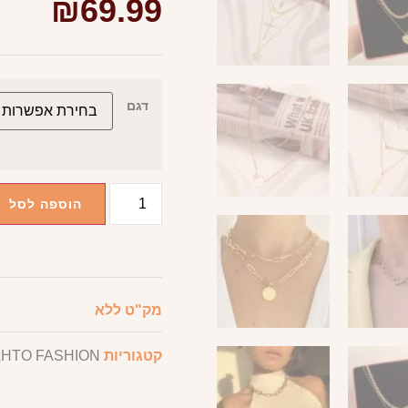
₪
69.99
דגם
הוספה לסל
מק"ט
ללא
קטגוריות
HTO FASHION
,