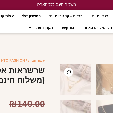
משלוח חינם לכל הארץ!
לחץ כאן
בגדי ים
בגדים – קטגוריות
החשבון שלי
עגלת קני
הכי נמכרים באתר!
צור קשר
תקנון האתר
עמוד הבית
/
HTO FASHION
/
שרשראות אלג
(משלוח חינם
₪
140.00