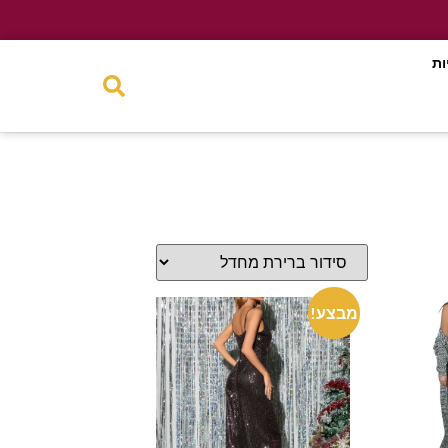
ות
מבצע!