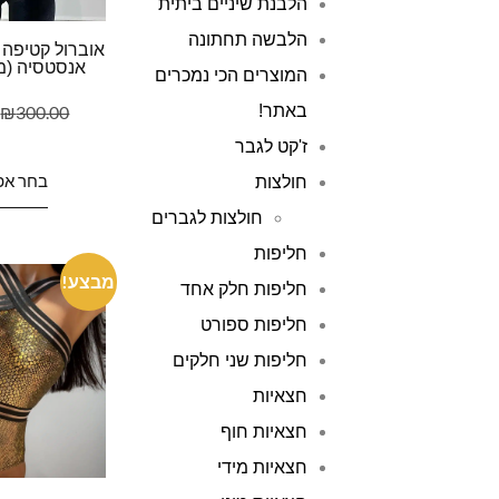
הלבנת שיניים ביתית
הלבשה תחתונה
אוברול קטיפה 
אנסטסיה (מ
המוצרים הכי נמכרים
באתר!
300.00
₪
ז'קט לגבר
בחר אפ
חולצות
חולצות לגברים
חליפות
מבצע!
חליפות חלק אחד
חליפות ספורט
חליפות שני חלקים
חצאיות
חצאיות חוף
חצאיות מידי