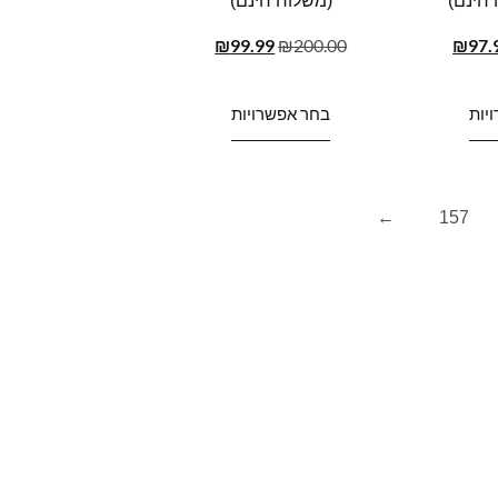
 חינם)
(משלוח חינם)
₪
99.99
₪
200.00
₪
97.
יות
בחר אפשרויות
←
157