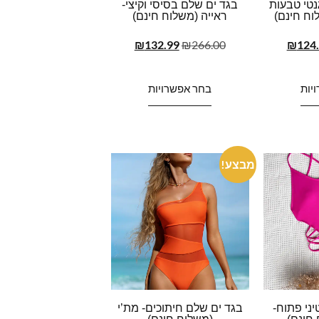
נטי טבעות
בגד ים שלם בסיסי וקיצי-
וח חינם)
ראייה (משלוח חינם)
₪
132.99
₪
266.00
₪
124
יות
בחר אפשרויות
מבצע!
ני פתוח-
בגד ים שלם חיתוכים- מת’י