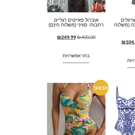
רוולים
אוברול פאייטים רגליים
נה (משלוח
רחבות- סוויני (משלוח חינם)
₪
249.99
₪
400.00
₪
104
בחר אפשרויות
יות
מבצע!