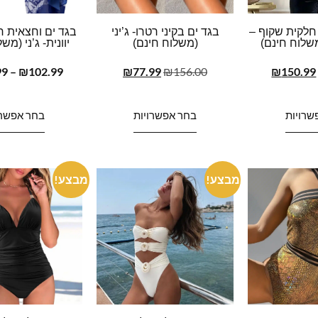
חלקית שקוף –
בגד ים בקיני רטרו- ג’יני
בגד ים וחצאית 
שלוח חינם)
(משלוח חינם)
יוונית- ג’ני (מש
99
–
₪
102.99
₪
77.99
₪
156.00
₪
150.99
שרויות
בחר אפשרויות
בחר אפשרו
מבצע!
מבצע!