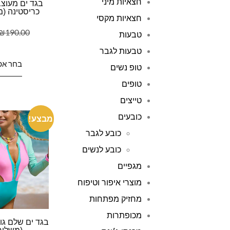
חצאיות מיני
בגד ים מעוצב
כריסטינה (מ
חצאיות מקסי
₪
190.00
טבעות
טבעות לגבר
בחר אפ
טופ נשים
טופים
טייצים
כובעים
מבצע!
כובע לגבר
כובע לנשים
מגפיים
מוצרי איפור וטיפוח
מחזיק מפתחות
מכופתרות
בגד ים שלם גול