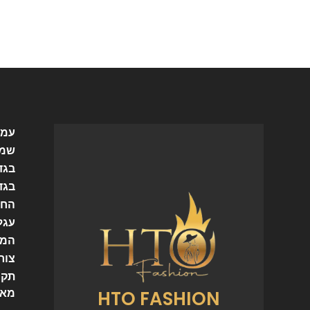
עמו
שמל
בגד
בגד
החש
עגל
המו
צור
תקנ
HTO FASHION
מאמ