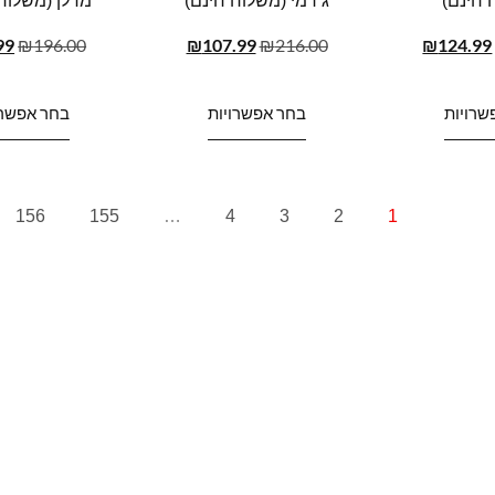
 חינם)
ג’רמי (משלוח חינם)
מדלן (משלוח
99
₪
196.00
₪
107.99
₪
216.00
₪
124.99
שרויות
בחר אפשרויות
בחר אפשרו
156
155
…
4
3
2
1