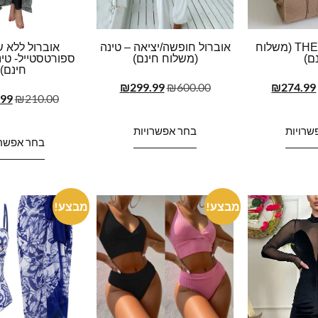
THE TOTE BAG (משלוח
אוברול חופשה/יציאה – טינה
אוברול ללא ש
ם)
(משלוח חינם)
ספורטסטייל- טי
חינם)
₪
299.99
₪
600.00
₪
274.99
.99
₪
210.00
שרויות
בחר אפשרויות
בחר אפשרו
מבצע!
מבצע!