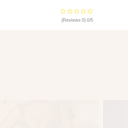
(0 Reviews)
0/5