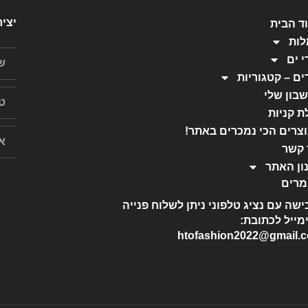
יצי
ד הבית
ות
י ים
ים – קטגוריות
בון שלי
ת קניות
צרים הכי נמכרים באתר!
 קשר
ון האתר
רים
ישה עם נציג טלפוני ניתן לשלוח פנייה
מייל לכתובת:
htofashion2022@gmail.