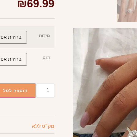
₪
69.99
מידות
דגם
הוספה לסל
מק"ט
ללא