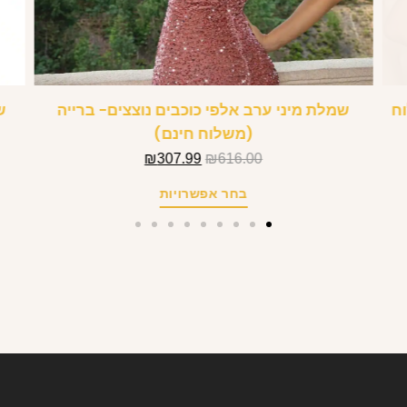
וח
שמלת מיני ערב אלפי כוכבים נוצצים- ברייה
ש
(משלוח חינם)
₪
307.99
₪
616.00
בחר אפשרויות