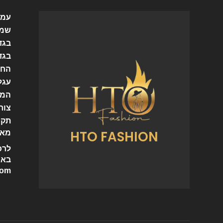
עמו
שמל
בגד
בגד
החש
עגל
המו
צור
תקנ
HTO FASHION
מאמ
לרכ
באי
com