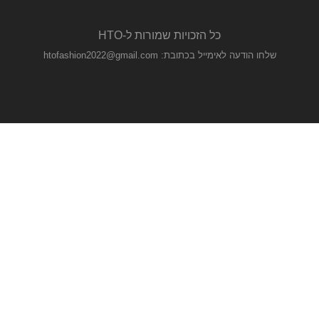
כל הזכויות שמורות ל-HTO
שלחו הודעה לאימייל בכתובת: htofashion2022@gmail.com