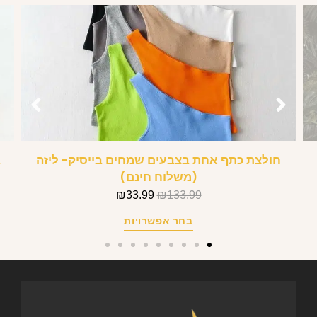
חולצת כתף אחת בצבעים שמחים בייסיק- ליזה
ב
(משלוח חינם)
₪
33.99
₪
133.99
בחר אפשרויות