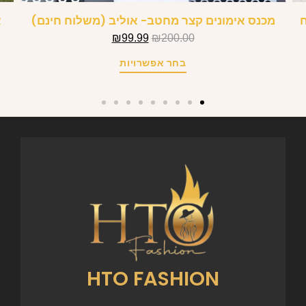
ח
מכנס אימונים קצר מחטב- אוליב (משלוח חינם)
א
₪
99.99
₪
200.00
בחר אפשרויות
HTO FASHION