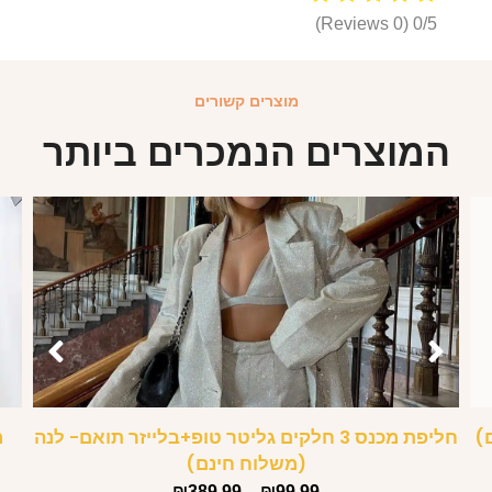
(0 Reviews)
0/5
מוצרים קשורים
המוצרים הנמכרים ביותר
)
חליפת מכנס 3 חלקים גליטר טופ+בלייזר תואם- לנה
(משלוח חינם)
₪
389.99
–
₪
99.99