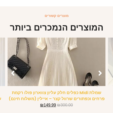
מוצרים קשורים
המוצרים הנמכרים ביותר
שמלת Midi כפלים חלק עליון צווארון פולו רקמת
פרחים וכפתורים שרוול קצר – איילין (משלוח חינם)
ש
₪
149.99
₪
300.00