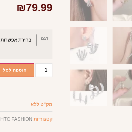
₪
79.99
דגם
הוספה לסל
מק"ט
ללא
קטגוריות
HTO FASHION
,