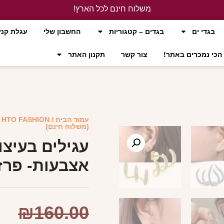
משלוח חינם לכל הארץ!
לחץ כאן
בגדי ים
בגדים – קטגוריות
החשבון שלי
עגלת קני
הכי נמכרים באתר!
צור קשר
תקנון האתר
עמוד הבית
/
HTO FASHION
/
(משלוח חינם)
עגילים בעיצו
אצבעות- פרז
₪
160.00