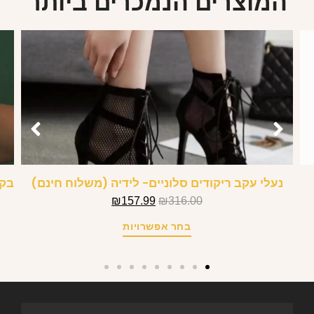
המוצרים הנמכרים ביותר
נעלי עקב ריקודים סלוניים- לידיה (משלוח חינם)
בקי
₪
157.99
₪
316.00
בחר אפשרויות