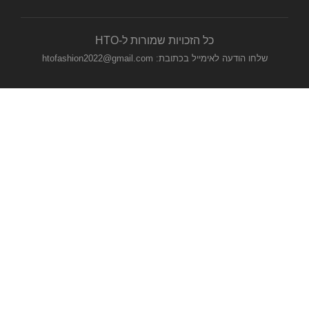
כל הזכויות שמורות ל-HTO
שלחו הודעה לאימייל בכתובת: htofashion2022@gmail.com