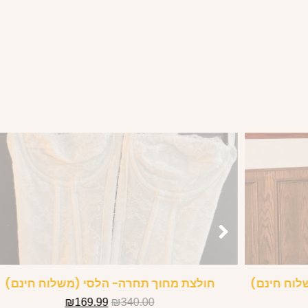
לוח חינם)
חולצת מחוך תחרה- הלסי (משלוח חינם)
₪
169.99
₪
340.00