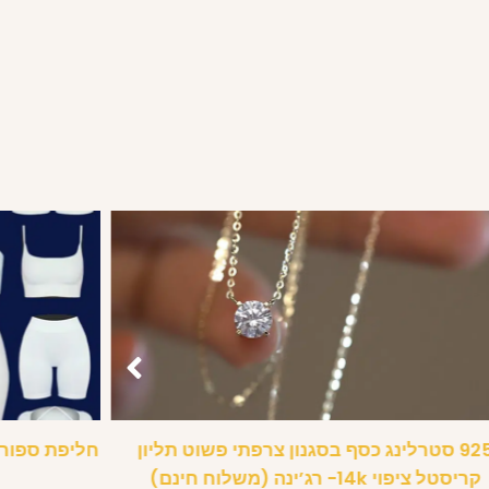
925 סטרלינג כסף בסגנון צרפתי פשוט תליון
חליפת ספורט
קריסטל ציפוי 14k- רג’ינה (משלוח חינם)