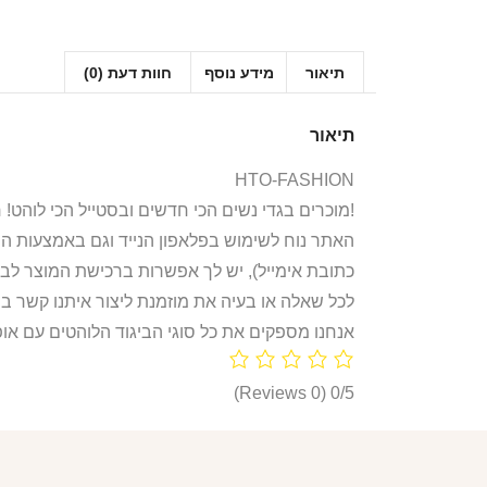
תיאור
מידע נוסף
חוות דעת (0)
תיאור
HTO-FASHION
אנחנו ב-HTO מוכרים בגדי נשים הכי חדשים ובסטייל הכי לוהט! חולצות, חליפות ספורט, קפוצ’ונים, בגדי גוף, מחשופים, וכל מה שאישה או נערה צריכות היום!
האתר נוח לשימוש בפלאפון הנייד וגם באמצעות ה
כתובת אימייל), יש לך אפשרות ברכישת המוצר לבח
לכל שאלה או בעיה את מוזמנת ליצור איתנו קשר ב
אנחנו מספקים את כל סוגי הביגוד הלוהטים עם אופ
(0 Reviews)
0/5