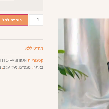
הוספה לסל
מק"ט
ללא
קטגוריות
HTO FASHION
,
באתר!
,
מגפיים
,
נעלי עקב
,
נ