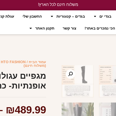
משלוח חינם לכל הארץ!
לחץ כאן
בגדי ים
בגדים – קטגוריות
החשבון שלי
עגלת קני
הכי נמכרים באתר!
צור קשר
תקנון האתר
עמוד הבית
/
HTO FASHION
/
(משלוח חינם)
מגפיים עגול
אופנתיות- כ
–
₪
489.99