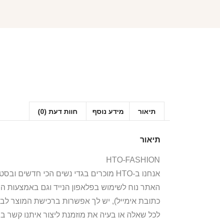
תיאור
מידע נוסף
חוות דעת (0)
תיאור
HTO-FASHION
אנחנו ב-HTO מוכרים בגדי נשים הכי חדשים ובסטייל הכי לוהט! חולצות, חליפות ספורט, קפוצ’ונים, בגדי גוף, מחשופים, וכל מה שאישה או נערה צריכות היום!
האתר נוח לשימוש בפלאפון הנייד וגם באמצעות ה
כתובת אימייל), יש לך אפשרות ברכישת המוצר לבח
לכל שאלה או בעיה את מוזמנת ליצור איתנו קשר ב