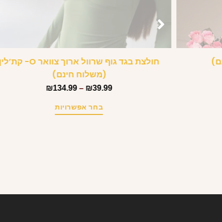
ם)
חולצת בגד גוף שרוול ארוך צוואר O- קת’לי
(משלוח חינם)
₪
134.99
–
₪
39.99
בחר אפשרויות