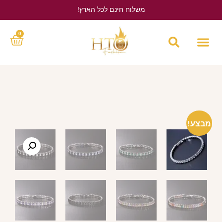
משלוח חינם לכל הארץ!
לחץ כאן
0
מבצע!