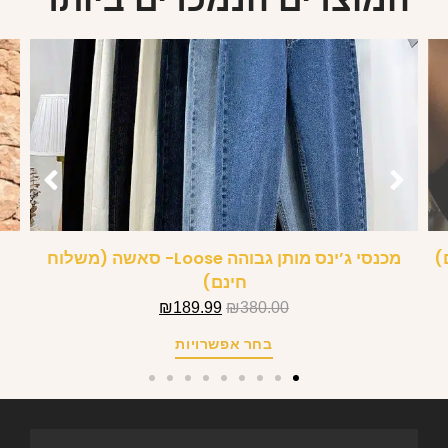
)
מכנסי ג’ינס מותן גבוהה Loose- סאשה (משלוח
חינם)
₪
189.99
₪
380.00
בחר אפשרויות