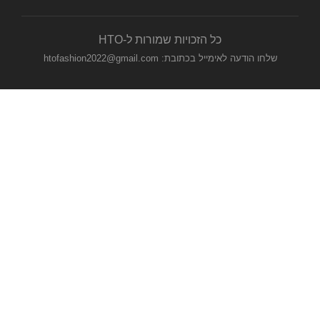
כל הזכויות שמורות ל-HTO
שלחו הודעה לאימייל בכתובת: htofashion2022@gmail.com