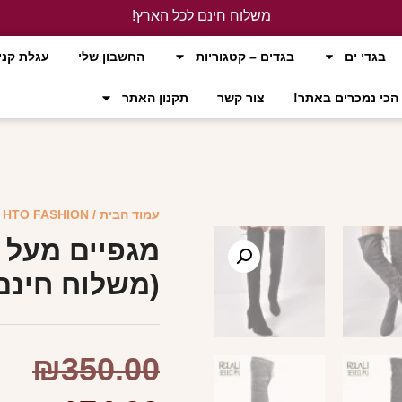
משלוח חינם לכל הארץ!
לחץ כאן
בגדי ים
בגדים – קטגוריות
החשבון שלי
עגלת קני
הכי נמכרים באתר!
צור קשר
תקנון האתר
עמוד הבית
/
HTO FASHION
/
מגפיים מעל 
(משלוח חינם
₪
350.00