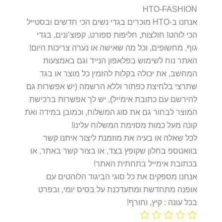
HTO-FASHION
אנחנו ב-HTO מוכרים בגדי נשים הכי חדשים ובסטייל
הכי לוהט! חולצות, חליפות ספורט, קפוצ’ונים, בגדי
גוף, מחשופים, וכל מה שאישה או נערה צריכות היום!
האתר נוח לשימוש בפלאפון הנייד וגם באמצעות
המחשב, את יכולה בקלות להזמין כל מוצר או בגד
שתרצי בלחיצת כפתור וללא הרשמה (יש אפשרות גם
להירשם עם כתובת אימייל), יש לך אפשרות ברכישת
המוצר לבחור גם את סוג המשלוח, וכמובן במידה ואת
קונה מעל כמות מסוימת המשלוח עלינו!
לכל שאלה או בעיה את מוזמנת ליצור איתנו קשר
בוואטספ בחלון שקופץ בצד, או בצור קשר באתר, או
בכתובת אימייל בתחתית האתר!
אנחנו מספקים את כל סוגי הביגוד הלוהטים עם
אופנה מתחדשת ומתעדכנת על בסיס יומי, ובפרט
בכל עונה : קיץ, וחורף!