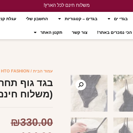
משלוח חינם לכל הארץ!
לחץ כאן
בגדי ים
בגדים – קטגוריות
החשבון שלי
עגלת קני
הכי נמכרים באתר!
צור קשר
תקנון האתר
עמוד הבית
/
HTO FASHION
/
בגד גוף תחר
(משלוח חינם
₪
330.00