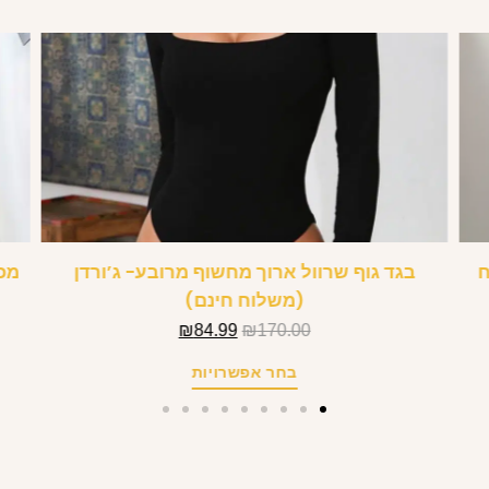
ח
בגד גוף שרוול ארוך מחשוף מרובע- ג’ורדן
(משלוח חינם)
₪
84.99
₪
170.00
בחר אפשרויות