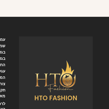
עמו
שמל
בגד
בגד
החש
עגל
המו
צור
תקנ
HTO FASHION
מאמ
לרכ