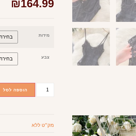
₪
164.99
מידות
צבע
הוספה לסל
מק"ט
ללא