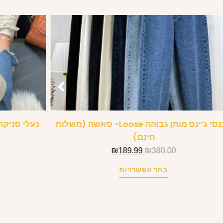
מכנסי ג’ינס מותן גבוהה Loose- סאשה (משלוח
נעלי סניקר
חינם)
₪
189.99
₪
380.00
בחר אפשרויות