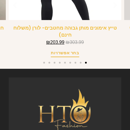
טייץ אימונים מותן גבוהה מחטבים- לורן (משלוח
חל
חינם)
₪
203.99
₪
303.99
בחר אפשרויות