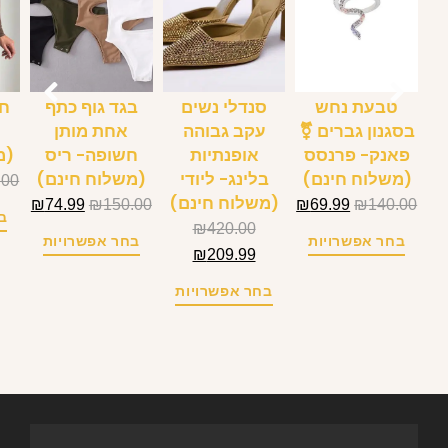
טבעת נחש
סנדלי נשים
בגד גוף כתף
חו
בסגנון גברים ⚧
עקב גבוהה
אחת מותן
פאנק- פרנסס
אופנתיות
חשופה- ריס
(מ
(משלוח חינם)
בלינג- ליודי
(משלוח חינם)
.00
(משלוח חינם)
₪
74.99
₪
150.00
₪
69.99
₪
140.00
ב
₪
420.00
בחר אפשרויות
בחר אפשרויות
₪
209.99
בחר אפשרויות