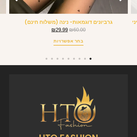
י
גרביונים דוגמאות- נינה (משלוח חינם)
₪
29.99
₪
60.00
בחר אפשרויות