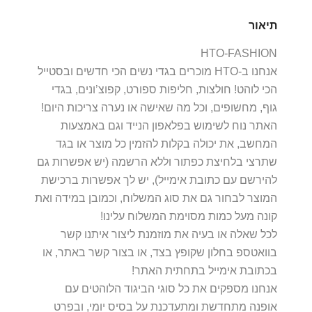
תיאור
HTO-FASHION
אנחנו ב-HTO מוכרים בגדי נשים הכי חדשים ובסטייל
הכי לוהט! חולצות, חליפות ספורט, קפוצ’ונים, בגדי
גוף, מחשופים, וכל מה שאישה או נערה צריכות היום!
האתר נוח לשימוש בפלאפון הנייד וגם באמצעות
המחשב, את יכולה בקלות להזמין כל מוצר או בגד
שתרצי בלחיצת כפתור וללא הרשמה (יש אפשרות גם
להירשם עם כתובת אימייל), יש לך אפשרות ברכישת
המוצר לבחור גם את סוג המשלוח, וכמובן במידה ואת
קונה מעל כמות מסוימת המשלוח עלינו!
לכל שאלה או בעיה את מוזמנת ליצור איתנו קשר
בוואטספ בחלון שקופץ בצד, או בצור קשר באתר, או
בכתובת אימייל בתחתית האתר!
אנחנו מספקים את כל סוגי הביגוד הלוהטים עם
אופנה מתחדשת ומתעדכנת על בסיס יומי, ובפרט