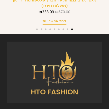
מגפי נשים צמודות עד הברך פלטפורמה- דייאן
(משלוח חינם)
₪
333.99
₪
670.00
בחר אפשרויות
HTO FASHION