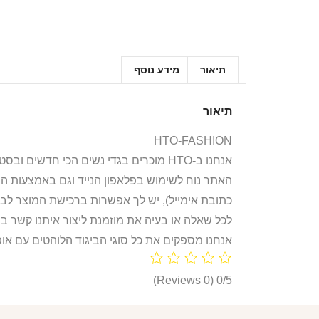
תיאור
מידע נוסף
תיאור
HTO-FASHION
אנחנו ב-HTO מוכרים בגדי נשים הכי חדשים ובסטייל הכי לוהט! חולצות, חליפות ספורט, קפוצ’ונים, בגדי גוף, מחשופים, וכל מה שאישה או נערה צריכות היום!
האתר נוח לשימוש בפלאפון הנייד וגם באמצעות ה
כתובת אימייל), יש לך אפשרות ברכישת המוצר לבח
לכל שאלה או בעיה את מוזמנת ליצור איתנו קשר ב
אנחנו מספקים את כל סוגי הביגוד הלוהטים עם אופ
(0 Reviews)
0/5