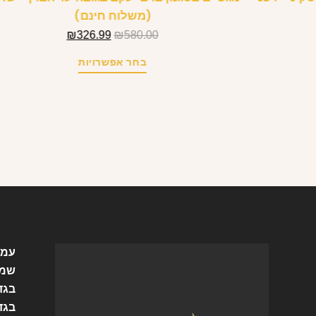
(משלוח חינם)
₪
326.99
₪
580.00
בחר אפשרויות
עמו
שמל
בגד
בגד