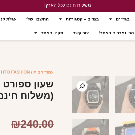
משלוח חינם לכל הארץ!
לחץ כאן
בגדי ים
בגדים – קטגוריות
החשבון שלי
עגלת קני
הכי נמכרים באתר!
צור קשר
תקנון האתר
עמוד הבית
/
HTO FASHION
/
שעון ספורט א
(משלוח חינם
₪
240.00