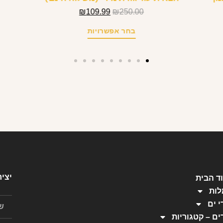
₪
109.99
₪
250.00
בחר אפשרויות
יצי
ד הבית
ות
י ים
ים – קטגוריות