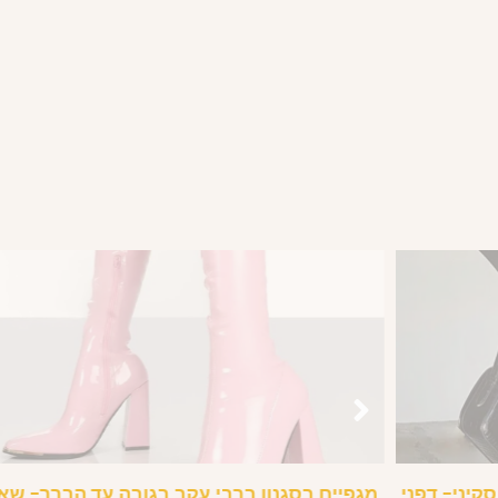
ברול קצר / ארוך מרובע Rompers סקיני- דפני
מגפיים בסגנון ברבי עקב בגובה עד הברך- שאנ