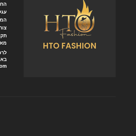
החש
עגל
המו
צור
תקנ
HTO FASHION
מאמ
לרכ
באי
com