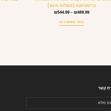
כריסטיאנה (משלוח חינם)
₪
544.99
–
₪
489.99
בחר אפשרויות
רת קשר