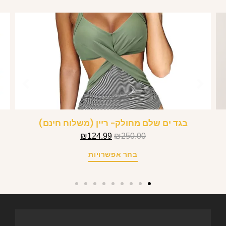
בגד ים שלם מחולק- ריין (משלוח חינם)
₪
124.99
₪
250.00
בחר אפשרויות