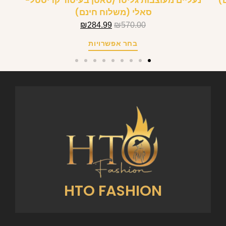
)
נעליים מעוצבות גליטר/סאטן בעיטור קריסטל-
סאלי (משלוח חינם)
₪
284.99
₪
570.00
בחר אפשרויות
HTO FASHION