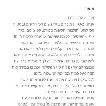
תיאור
HTO-FASHION
אנחנו ב-HTO מוכרים בגדי נשים הכי חדשים ובסטייל
הכי לוהט! חולצות, חליפות ספורט, קפוצ’ונים, בגדי
גוף, מחשופים, וכל מה שאישה או נערה צריכות היום!
האתר נוח לשימוש בפלאפון הנייד וגם באמצעות
המחשב, את יכולה בקלות להזמין כל מוצר או בגד
שתרצי בלחיצת כפתור וללא הרשמה (יש אפשרות גם
להירשם עם כתובת אימייל), יש לך אפשרות ברכישת
המוצר לבחור גם את סוג המשלוח, וכמובן במידה ואת
קונה מעל כמות מסוימת המשלוח עלינו!
לכל שאלה או בעיה את מוזמנת ליצור איתנו קשר
בוואטספ בחלון שקופץ בצד, או בצור קשר באתר, או
בכתובת אימייל בתחתית האתר!
אנחנו מספקים את כל סוגי הביגוד הלוהטים עם
אופנה מתחדשת ומתעדכנת על בסיס יומי, ובפרט