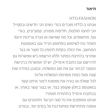
תיאור
HTO-FASHION
אנחנו ב-HTO מוכרים בגדי נשים הכי חדשים ובסטייל
הכי לוהט! חולצות, חליפות ספורט, קפוצ’ונים, בגדי
גוף, מחשופים, וכל מה שאישה או נערה צריכות היום!
האתר נוח לשימוש בפלאפון הנייד וגם באמצעות
המחשב, את יכולה בקלות להזמין כל מוצר או בגד
שתרצי בלחיצת כפתור וללא הרשמה (יש אפשרות גם
להירשם עם כתובת אימייל), יש לך אפשרות ברכישת
המוצר לבחור גם את סוג המשלוח, וכמובן במידה ואת
קונה מעל כמות מסוימת המשלוח עלינו!
לכל שאלה או בעיה את מוזמנת ליצור איתנו קשר
בוואטספ בחלון שקופץ בצד, או בצור קשר באתר, או
בכתובת אימייל בתחתית האתר!
אנחנו מספקים את כל סוגי הביגוד הלוהטים עם
אופנה מתחדשת ומתעדכנת על בסיס יומי, ובפרט