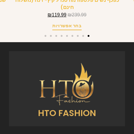
כפכף נשים פלטפורמה סנדל קיץ- זינה (משלוח
שמל
חינם)
₪
119.99
₪
239.99
בחר אפשרויות
HTO FASHION