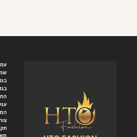
עמו
שמל
בגד
בגד
החש
עגל
המו
צור
תקנ
מאמ