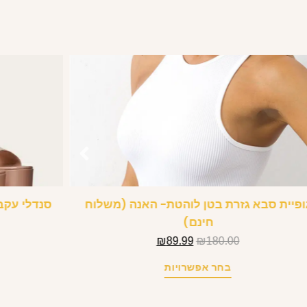
ופיית סבא גזרת בטן לוהטת- האנה (משלוח
סנדלי עקב
חינם)
₪
89.99
₪
180.00
בחר אפשרויות