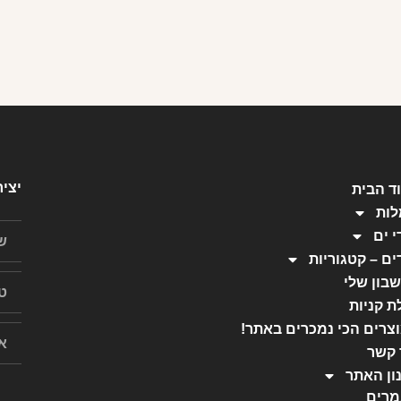
יצי
ד הבית
ות
י ים
ים – קטגוריות
בון שלי
ת קניות
צרים הכי נמכרים באתר!
 קשר
ון האתר
רים