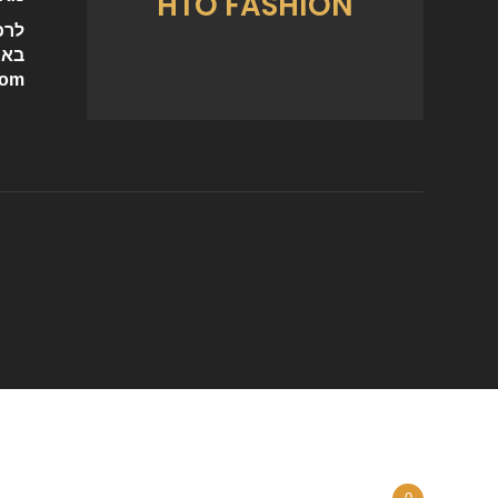
HTO FASHION
לרכ
באי
com