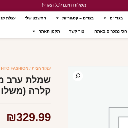
משלוח חינם לכל הארץ!
לחץ כאן
בגדי ים
בגדים – קטגוריות
החשבון שלי
עגלת קני
הכי נמכרים באתר!
צור קשר
תקנון האתר
עמוד הבית
/
HTO FASHION
/
שמלת ערב מק
קלרה (משלוח
₪
329.99