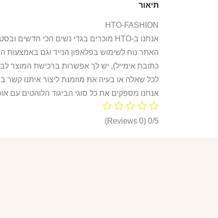
תיאור
HTO-FASHION
אנחנו ב-HTO מוכרים בגדי נשים הכי חדשים ובסטייל הכי לוהט! חולצות, חליפות ספורט, קפוצ’ונים, בגדי גוף, מחשופים, וכל מה שאישה או נערה צריכות היום!
האתר נוח לשימוש בפלאפון הנייד וגם באמצעות ה
כתובת אימייל), יש לך אפשרות ברכישת המוצר לבח
לכל שאלה או בעיה את מוזמנת ליצור איתנו קשר ב
אנחנו מספקים את כל סוגי הביגוד הלוהטים עם אופ
(0 Reviews)
0/5