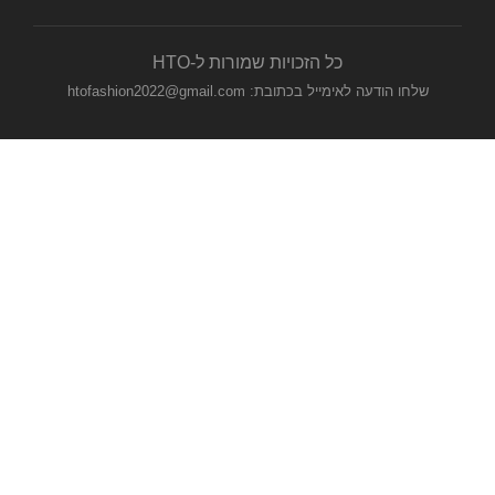
כל הזכויות שמורות ל-HTO
שלחו הודעה לאימייל בכתובת: htofashion2022@gmail.com