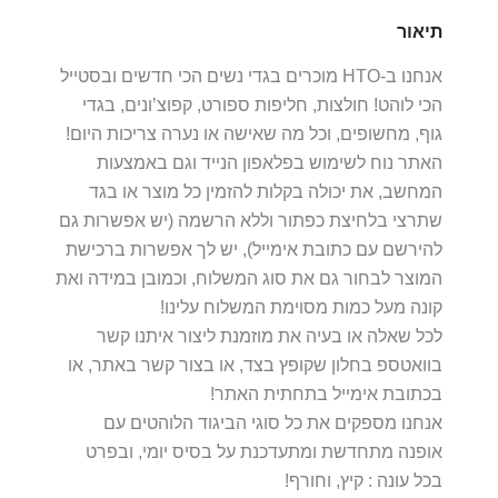
תיאור
אנחנו ב-HTO מוכרים בגדי נשים הכי חדשים ובסטייל
הכי לוהט! חולצות, חליפות ספורט, קפוצ’ונים, בגדי
גוף, מחשופים, וכל מה שאישה או נערה צריכות היום!
האתר נוח לשימוש בפלאפון הנייד וגם באמצעות
המחשב, את יכולה בקלות להזמין כל מוצר או בגד
שתרצי בלחיצת כפתור וללא הרשמה (יש אפשרות גם
להירשם עם כתובת אימייל), יש לך אפשרות ברכישת
המוצר לבחור גם את סוג המשלוח, וכמובן במידה ואת
קונה מעל כמות מסוימת המשלוח עלינו!
לכל שאלה או בעיה את מוזמנת ליצור איתנו קשר
בוואטספ בחלון שקופץ בצד, או בצור קשר באתר, או
בכתובת אימייל בתחתית האתר!
אנחנו מספקים את כל סוגי הביגוד הלוהטים עם
אופנה מתחדשת ומתעדכנת על בסיס יומי, ובפרט
בכל עונה : קיץ, וחורף!