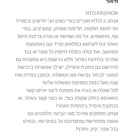
תיאור
HTO-FASHION
אנחנו ב-HTO מוכרים בגדי נשים הכי חדשים ובסטייל
הכי לוהט! חולצות, חליפות ספורט, קפוצ’ונים, בגדי
גוף, מחשופים, וכל מה שאישה או נערה צריכות היום!
האתר נוח לשימוש בפלאפון הנייד וגם באמצעות
המחשב, את יכולה בקלות להזמין כל מוצר או בגד
שתרצי בלחיצת כפתור וללא הרשמה (יש אפשרות גם
להירשם עם כתובת אימייל), יש לך אפשרות ברכישת
המוצר לבחור גם את סוג המשלוח, וכמובן במידה ואת
קונה מעל כמות מסוימת המשלוח עלינו!
לכל שאלה או בעיה את מוזמנת ליצור איתנו קשר
בוואטספ בחלון שקופץ בצד, או בצור קשר באתר, או
בכתובת אימייל בתחתית האתר!
אנחנו מספקים את כל סוגי הביגוד הלוהטים עם
אופנה מתחדשת ומתעדכנת על בסיס יומי, ובפרט
בכל עונה : קיץ, וחורף!