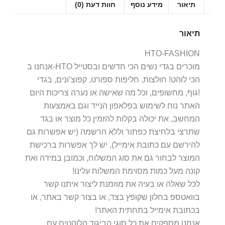
תיאור
מידע נוסף
חוות דעת (0)
תיאור
HTO-FASHION
אנחנו ב-HTO מוכרים בגדי נשים הכי חדשים ובסטייל
הכי לוהט! חולצות, חליפות ספורט, קפוצ’ונים, בגדי
גוף, מחשופים, וכל מה שאישה או נערה צריכות היום!
האתר נוח לשימוש בפלאפון הנייד וגם באמצעות
המחשב, את יכולה בקלות להזמין כל מוצר או בגד
שתרצי בלחיצת כפתור וללא הרשמה (יש אפשרות גם
להירשם עם כתובת אימייל), יש לך אפשרות ברכישת
המוצר לבחור גם את סוג המשלוח, וכמובן במידה ואת
קונה מעל כמות מסוימת המשלוח עלינו!
לכל שאלה או בעיה את מוזמנת ליצור איתנו קשר
בוואטספ בחלון שקופץ בצד, או בצור קשר באתר, או
בכתובת אימייל בתחתית האתר!
אנחנו מספקים את כל סוגי הביגוד הלוהטים עם