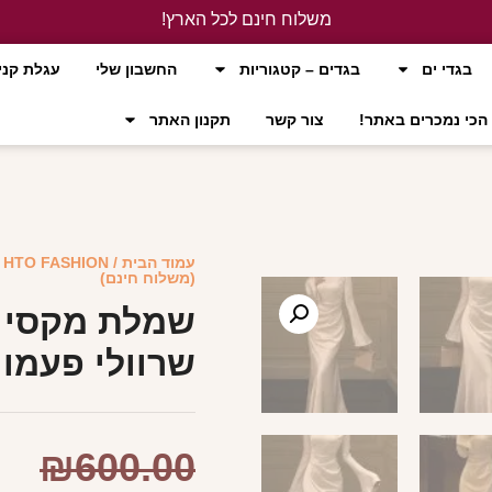
משלוח חינם לכל הארץ!
לחץ כאן
בגדי ים
בגדים – קטגוריות
החשבון שלי
עגלת קני
הכי נמכרים באתר!
צור קשר
תקנון האתר
עמוד הבית
/
HTO FASHION
/
(משלוח חינם)
שמלת מקסי ס
שרוולי פעמון
₪
600.00