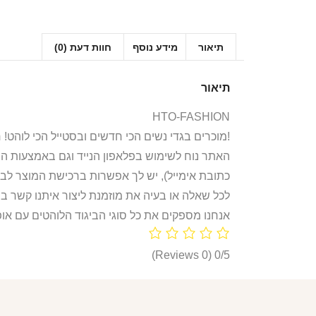
תיאור
מידע נוסף
חוות דעת (0)
תיאור
HTO-FASHION
אנחנו ב-HTO מוכרים בגדי נשים הכי חדשים ובסטייל הכי לוהט! חולצות, חליפות ספורט, קפוצ’ונים, בגדי גוף, מחשופים, וכל מה שאישה או נערה צריכות היום!
האתר נוח לשימוש בפלאפון הנייד וגם באמצעות ה
כתובת אימייל), יש לך אפשרות ברכישת המוצר לבח
לכל שאלה או בעיה את מוזמנת ליצור איתנו קשר ב
אנחנו מספקים את כל סוגי הביגוד הלוהטים עם אופ
(0 Reviews)
0/5