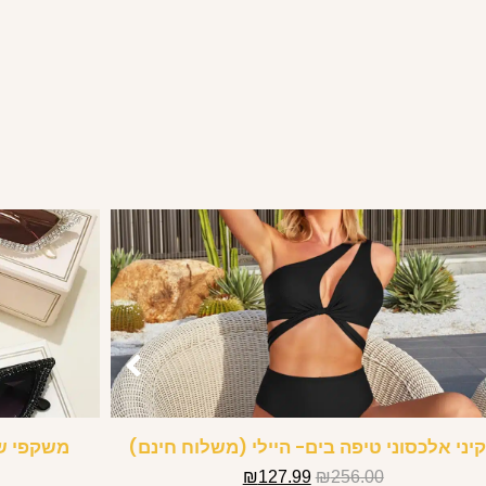
יני אלכסוני טיפה בים- היילי (משלוח חינם)
משקפי שמ
₪
127.99
₪
256.00