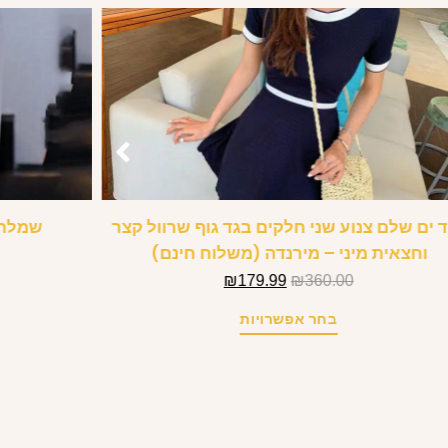
 ים שלם צנוע שני חלקים בגד גוף שרוול קצר
שמלת 
וחצאית מיני – מירנדה (משלוח חינם)
₪
179.99
₪
360.00
בחר אפשרויות