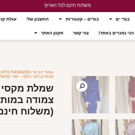
משלוח חינם לכל הארץ!
לחץ כאן
בגדי ים
בגדים – קטגוריות
החשבון שלי
עגלת קני
הכי נמכרים באתר!
צור קשר
תקנון האתר
עמוד הבית
/
HTO FASHION
/
צווארון חצי גולף – שרי (משל
שמלת מקסי י
צמודה במותן 
(משלוח חינם