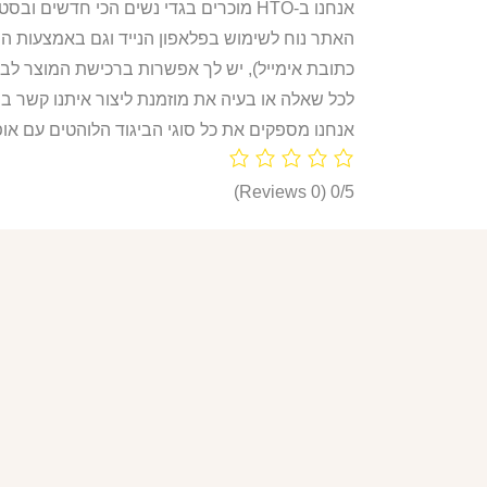
אנחנו ב-HTO מוכרים בגדי נשים הכי חדשים ובסטייל הכי לוהט! חולצות, חליפות ספורט, קפוצ’ונים, בגדי גוף, מחשופים, וכל מה שאישה או נערה צריכות היום!
האתר נוח לשימוש בפלאפון הנייד וגם באמצעות ה
כתובת אימייל), יש לך אפשרות ברכישת המוצר לבח
לכל שאלה או בעיה את מוזמנת ליצור איתנו קשר ב
אנחנו מספקים את כל סוגי הביגוד הלוהטים עם אופ
(0 Reviews)
0/5