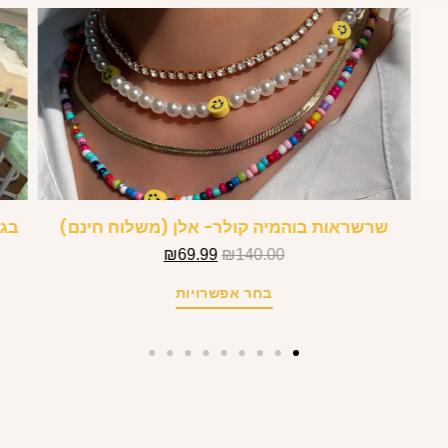
שרשראות בוהמיה קולר- אלן (משלוח חינם)
בגד
₪
69.99
₪
140.00
בחר אפשרויות