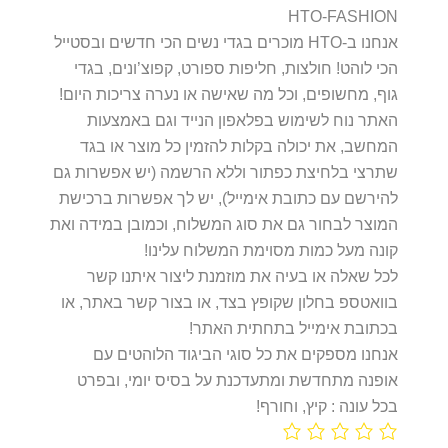
HTO-FASHION
אנחנו ב-HTO מוכרים בגדי נשים הכי חדשים ובסטייל
הכי לוהט! חולצות, חליפות ספורט, קפוצ’ונים, בגדי
גוף, מחשופים, וכל מה שאישה או נערה צריכות היום!
האתר נוח לשימוש בפלאפון הנייד וגם באמצעות
המחשב, את יכולה בקלות להזמין כל מוצר או בגד
שתרצי בלחיצת כפתור וללא הרשמה (יש אפשרות גם
להירשם עם כתובת אימייל), יש לך אפשרות ברכישת
המוצר לבחור גם את סוג המשלוח, וכמובן במידה ואת
קונה מעל כמות מסוימת המשלוח עלינו!
לכל שאלה או בעיה את מוזמנת ליצור איתנו קשר
בוואטספ בחלון שקופץ בצד, או בצור קשר באתר, או
בכתובת אימייל בתחתית האתר!
אנחנו מספקים את כל סוגי הביגוד הלוהטים עם
אופנה מתחדשת ומתעדכנת על בסיס יומי, ובפרט
בכל עונה : קיץ, וחורף!