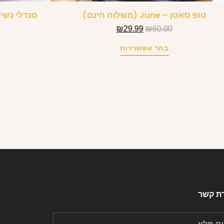
טופ סאטן – June (משלוח חינם)
סנדלי נשים
₪
29.99
₪
60.00
בחר אפשרויות
רת קשר