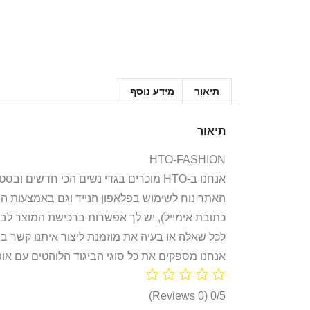
תיאור
מידע נוסף
תיאור
HTO-FASHION
אנחנו ב-HTO מוכרים בגדי נשים הכי חדשים ובסטייל הכי לוהט! חולצות, חליפות ספורט, קפוצ’ונים, בגדי גוף, מחשופים, וכל מה שאישה או נערה צריכות היום!
האתר נוח לשימוש בפלאפון הנייד וגם באמצעות ה
כתובת אימייל), יש לך אפשרות ברכישת המוצר לבח
לכל שאלה או בעיה את מוזמנת ליצור איתנו קשר ב
אנחנו מספקים את כל סוגי הביגוד הלוהטים עם אופ
(0 Reviews)
0/5