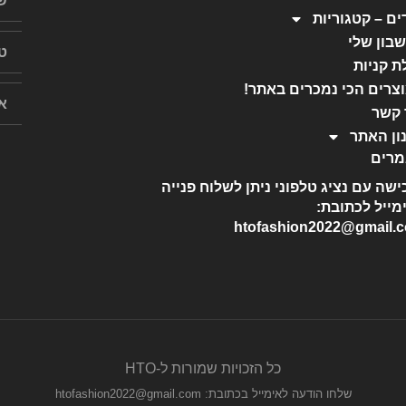
ים – קטגוריות
בון שלי
ת קניות
צרים הכי נמכרים באתר!
 קשר
ון האתר
רים
ישה עם נציג טלפוני ניתן לשלוח פנייה
מייל לכתובת:
htofashion2022@gmail.
כל הזכויות שמורות ל-HTO
שלחו הודעה לאימייל בכתובת: htofashion2022@gmail.com