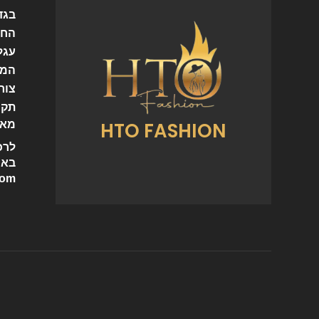
בגד
החש
עגל
המו
צור
תקנ
HTO FASHION
מאמ
לרכ
באי
com