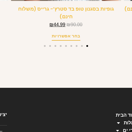
נם)
גופיות בסגנון טופ בד סטרץ’- גרייס (משלוח
חינם)
₪
44.99
₪
90.00
בחר אפשרויות
יצי
ד הבית
ות
י ים