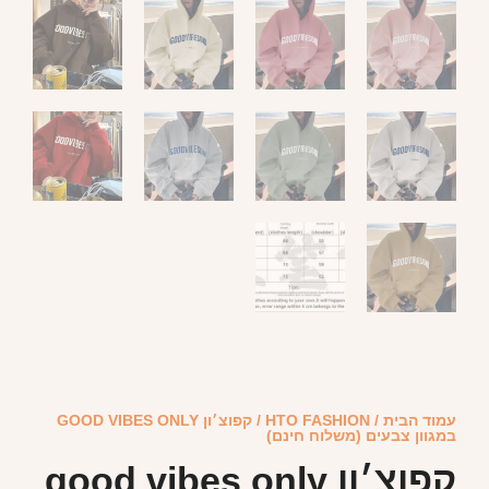
עמוד הבית
/
HTO FASHION
/ קפוצ׳ון GOOD VIBES ONLY
במגוון צבעים (משלוח חינם)
קפוצ׳ון good vibes only