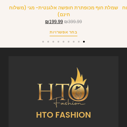
לוח
שמלת חוף מכופתרת חופשה אלגנטית- מגי (משלוח
חינם)
₪
199.99
₪
399.99
בחר אפשרויות
HTO FASHION