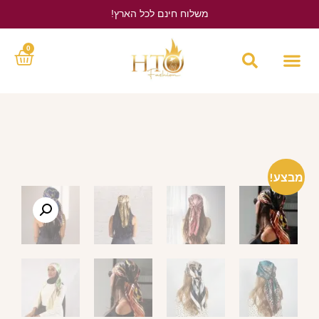
משלוח חינם לכל הארץ!
לחץ כאן
0
מבצע!