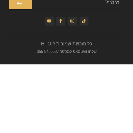
כל הזכויות שמורות ל-HTO
שלחו וואטסאפ למספר 055-9485587