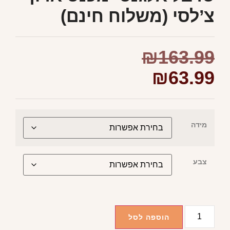
צ’לסי (משלוח חינם)
₪
163.99
₪
63.99
מידה
צבע
הוספה לסל