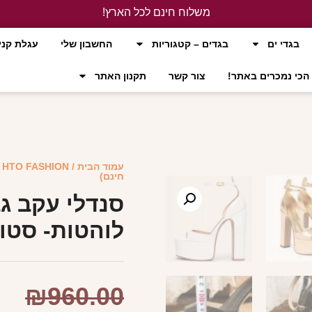
משלוח חינם לכל הארץ!
לחץ כאן
בגדי ים
בגדים – קטגוריות
החשבון שלי
עגלת קני
הכי נמכרים באתר!
צור קשר
תקנון האתר
עמוד הבית
/
HTO FASHION
/
חינם)
סנדלי עקב ג
לוהטות- סטו
₪
960.00