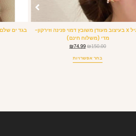
עגיל X בעיצוב מעודן משובץ דמוי פנינה וזירקון-
בגד ים שלם 
מדי (משלוח חינם)
₪
74.99
₪
150.00
בחר אפשרויות