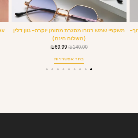
רוך-
משקפי שמש רטרו מסגרת מתומן יוקרה- גוון דלין
(משלוח חינם)
₪
69.99
₪
140.00
בחר אפשרויות