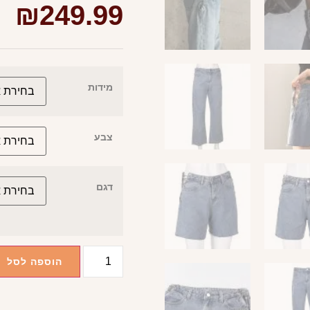
₪
249.99
מידות
צבע
דגם
הוספה לסל