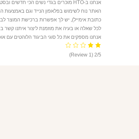
אנחנו ב-HTO מוכרים בגדי נשים הכי חדשים ובסטייל הכי לוהט! חולצות, חליפות ספורט, קפוצ’ונים, בגדי גוף, מחשופים, וכל מה שאישה או נערה צריכות היום!
האתר נוח לשימוש בפלאפון הנייד וגם באמצעות ה
כתובת אימייל), יש לך אפשרות ברכישת המוצר לבח
לכל שאלה או בעיה את מוזמנת ליצור איתנו קשר ב
אנחנו מספקים את כל סוגי הביגוד הלוהטים עם אופ
(1 Review)
2/5