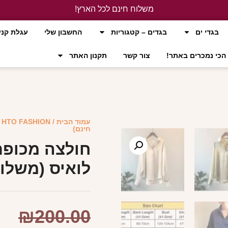
משלוח חינם לכל הארץ!
לחץ כאן
בגדי ים
בגדים – קטגוריות
החשבון שלי
עגלת קני
הכי נמכרים באתר!
צור קשר
תקנון האתר
עמוד הבית
/
HTO FASHION
/
חינם)
חולצה מכופת
לואיס (משלוח
₪
200.00