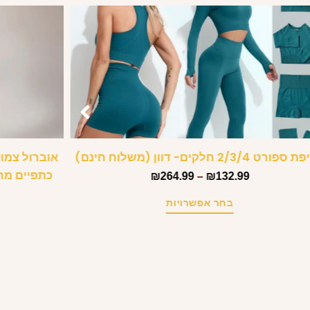
רט 2/3/4 חלקים- דוון (משלוח חינם)
כתפיים מר
₪
264.99
–
₪
132.99
בחר אפשרויות