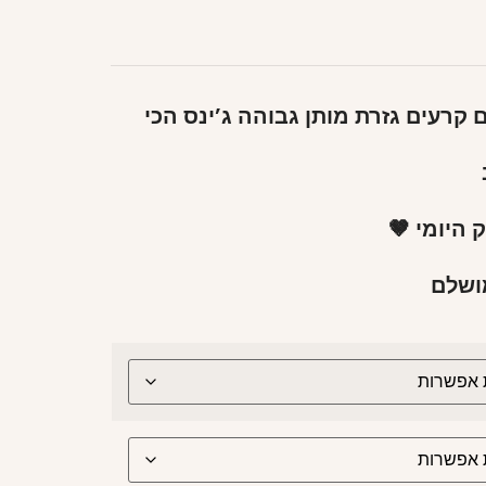
נס נשים Loose עם קרעים גזרת מותן גבוהה ג’ינס הכי
 היומי 🤎
ושלם