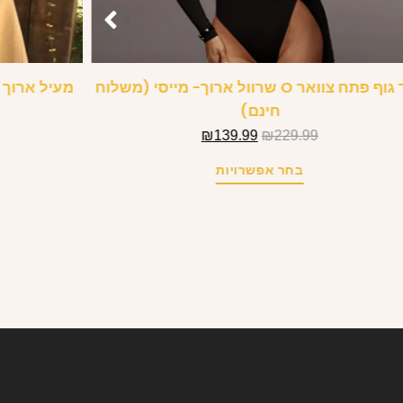
בגד גוף פתח צוואר O שרוול ארוך- מייסי (משלוח
מעיל ארוך 
חינם)
₪
139.99
₪
229.99
בחר אפשרויות