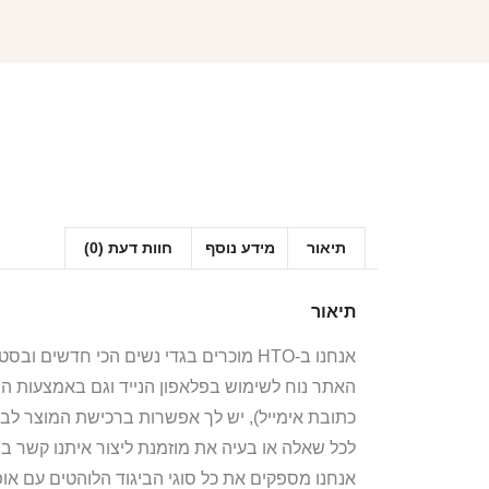
תיאור
מידע נוסף
חוות דעת (0)
תיאור
אנחנו ב-HTO מוכרים בגדי נשים הכי חדשים ובסטייל הכי לוהט! חולצות, חליפות ספורט, קפוצ’ונים, בגדי גוף, מחשופים, וכל מה שאישה או נערה צריכות היום!
האתר נוח לשימוש בפלאפון הנייד וגם באמצעות ה
כתובת אימייל), יש לך אפשרות ברכישת המוצר לבח
לכל שאלה או בעיה את מוזמנת ליצור איתנו קשר ב
אנחנו מספקים את כל סוגי הביגוד הלוהטים עם אופ