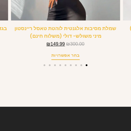
שמלת מסיבות אלגנטית לוהטת טאסל ריינסטון
מיני משולש- דולי (משלוח חינם)
₪
149.99
₪
300.00
בחר אפשרויות