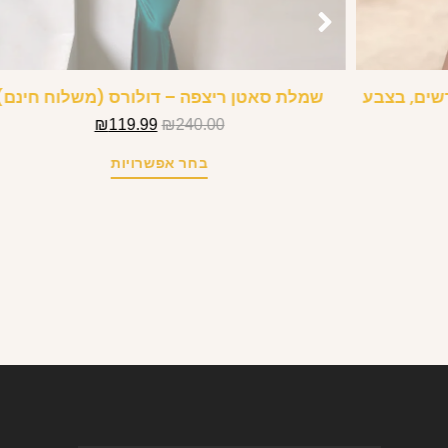
רשים, בצבע
שמלת סאטן ריצפה – דולורס (משלוח חינם)
₪
119.99
₪
240.00
בחר אפשרויות