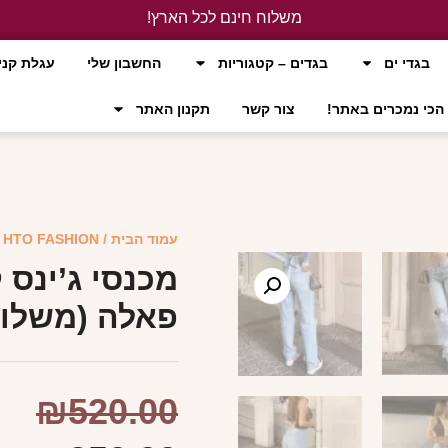
משלוח חינם לכל הארץ!
לחץ כאן
בגדי ים
בגדים – קטגוריות
החשבון שלי
עגלת קני
הכי נמכרים באתר!
צור קשר
תקנון האתר
עמוד הבית
/
HTO FASHION
/
מכנסי ג’ינס 
פאלה (משלוח
₪
520.00