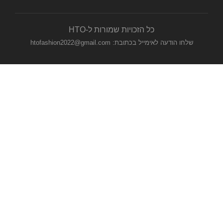
כל הזכויות שמורות ל-HTO
שלחו הודעה לאימייל בכתובת: htofashion2022@gmail.com