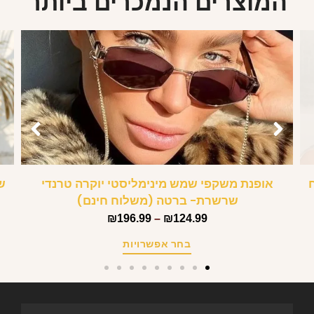
המוצרים הנמכרים ביותר
אופנת משקפי שמש מינימליסטי יוקרה טרנדי
ש
שרשרת- ברטה (משלוח חינם)
₪
196.99
–
₪
124.99
בחר אפשרויות